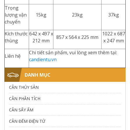
Trọng
lượng vận
15kg
23kg
37kg
chuyển
Kích thước
642 x 497 x
1022 x 687
857 x 564 x 225 mm
thùng
212 mm
x 247 mm
Chi tiết sản phẩm, vui lòng xem thêm tại:
Liên hệ
candientu.vn
DANH MỤC
CÂN THỦY SẢN
CÂN PHÂN TÍCH
CÂN SẤY ẨM
CÂN ĐẾM ĐIỆN TỬ