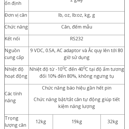
ổn định
Đơn vị cân
lb, oz, lb:oz, kg, g
Chức năng
Cân, đếm mẫu
Kết nối
RS232
Nguồn
9 VDC, 0.5A, AC adaptor và Ắc quy lên tới 80
cung cấp
giờ sử dụng
0
0
Nhiệt độ
Nhiệt độ từ -10
C đến 40
C tại độ ẩm tương
hoạt động
đối 10% đến 80%, không ngưng tụ
Chức năng báo hiệu gần hết pin
Các tính
Chức năng bật/tắt cân tự động giúp tiết
năng
kiệm năng lượng
Trọng
12kg
19kg
32kg
lượng cân