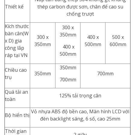
Thiết kế
thép carbon được sơn, chân đế cao su
chống trượt
Kích thước
300 x
bàn cân(W
350mm
300 x
400 x
500 x
x D) gia
350mm
500mm
600mm
400 x
công lắp
500mm
ráp tại VN
350mm
Chiều cao
350mm
700mm
trụ
700mm
Quá tải an
125% tải trọng cân
toàn
Vỏ nhựa ABS độ bền cao, Màn hình LCD với
Bộ hiển thị
đèn backlight sáng, 6 số, cao 25mm
Thời gian
2 giây