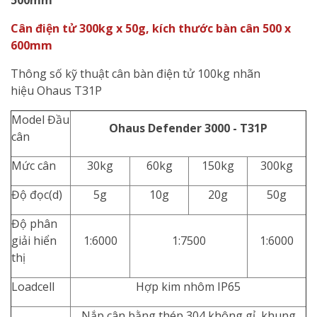
500mm
Cân điện tử 300kg x 50g, kích thước bàn cân 500 x
600mm
Thông số kỹ thuật
cân bàn điện tử 100kg
nhãn
hiệu
Ohaus T31P
Model Đầu
Ohaus Defender 3000 - T31P
cân
Mức cân
30kg
60kg
150kg
300kg
Độ đọc(d)
5g
10g
20g
50g
Độ phân
giải hiển
1:6000
1:7500
1:6000
thị
Loadcell
Hợp kim nhôm IP65
Nắp cân bằng thép 304 không gỉ, khung