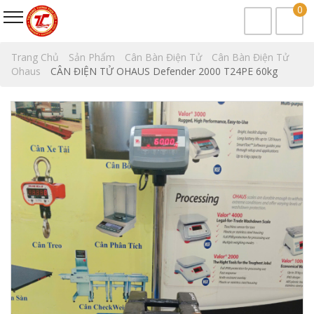
0
Trang Chủ
Sản Phẩm
Cân Bàn Điện Tử
Cân Bàn Điện Tử
Ohaus
CÂN ĐIỆN TỬ OHAUS Defender 2000 T24PE 60kg