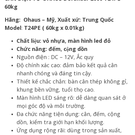
60kg
Hãng:
Ohaus
– Mỹ,
Xu
ấ
t x
ứ
: Trung Quốc
Model
:
T24PE ( 60kg x 0.01kg)
Chất liệu: vỏ nhựa, màn hình led đỏ
Chức năng: đếm, cộng dồn
Nguồn điện : DC – 12V, Ắc quy
Độ chính xác cao: đảm bảo kết quả cân
nhanh chóng và đáng tin cậy.
Thiết kế chắc chắn: bàn cân thép không gỉ,
khung bền vững, tuổi thọ cao.
Màn hình LED sáng rõ: dễ dàng quan sát ở
mọi góc độ và môi trường.
Đa chức năng tiện dụng: cân, đếm, cộng
dồn, kiểm tra giới hạn khối lượng.
Ứng dụng rộng rãi: dùng trong sản xuất,