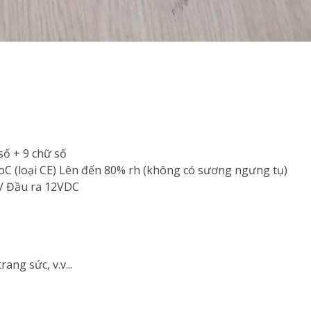
số + 9 chữ số
30oC (loại CE) Lên đến 80% rh (không có sương ngưng tụ)
/ Đầu ra 12VDC
ng sức, v.v...