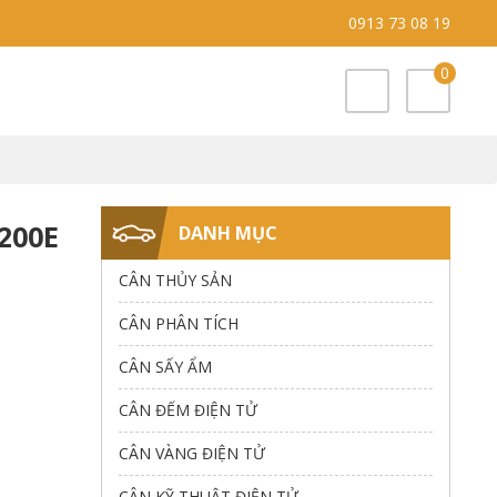
0913 73 08 19
0
6200E
DANH MỤC
CÂN THỦY SẢN
CÂN PHÂN TÍCH
CÂN SẤY ẨM
CÂN ĐẾM ĐIỆN TỬ
CÂN VÀNG ĐIỆN TỬ
CÂN KỸ THUẬT ĐIỆN TỬ