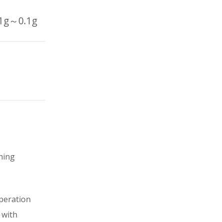
1g～0.1g
hing
peration
 with