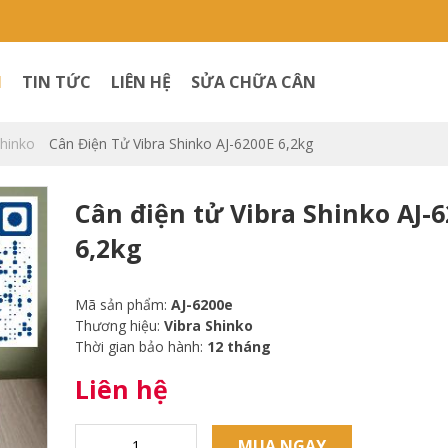
M
TIN TỨC
LIÊN HỆ
SỬA CHỮA CÂN
Shinko
Cân Điện Tử Vibra Shinko AJ-6200E 6,2kg
Cân điện tử Vibra Shinko AJ-
6,2kg
Mã sản phẩm:
AJ-6200e
Thương hiệu:
Vibra Shinko
Thời gian bảo hành:
12 tháng
Liên hệ
MUA NGAY