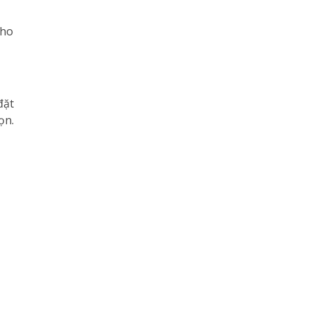
cho
đặt
ọn.