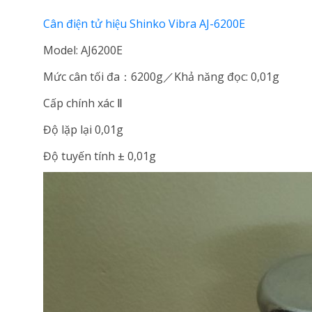
Cân điện tử hiệu Shinko Vibra AJ-6200E
Model: AJ6200E
Mức cân tối đa：6200g／Khả năng đọc: 0,01g
Cấp chính xác Ⅱ
Độ lặp lại 0,01g
Độ tuyến tính ± 0,01g