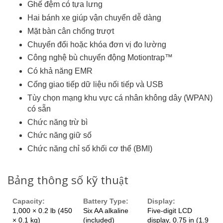
Ghế đệm có tựa lưng
Hai bánh xe giúp vận chuyển dễ dàng
Mặt bàn cân chống trượt
Chuyển đổi hoặc khóa đơn vị đo lường
Công nghệ bù chuyển động Motiontrap™
Có khả năng EMR
Cổng giao tiếp dữ liệu nối tiếp và USB
Tùy chọn mạng khu vực cá nhân không dây (WPAN)
có sẵn
Chức năng trừ bì
Chức năng giữ số
Chức năng chỉ số khối cơ thể (BMI)
Bảng thông số kỹ thuật
Capacity:
Battery Type:
Display:
1,000 × 0.2 lb (450
Six AA alkaline
Five-digit LCD
× 0.1 kg)
(included)
display, 0.75 in (1.9