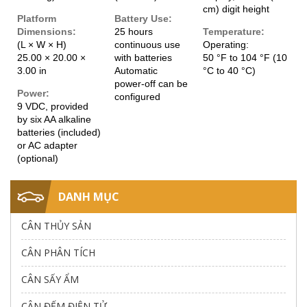
cm) digit height
Platform
Battery Use:
Dimensions:
25 hours
Temperature:
(L × W × H)
continuous use
Operating:
25.00 × 20.00 ×
with batteries
50 °F to 104 °F (10
3.00 in
Automatic
°C to 40 °C)
power-off can be
Power:
configured
9 VDC, provided
by six AA alkaline
batteries (included)
or AC adapter
(optional)
DANH MỤC
CÂN THỦY SẢN
CÂN PHÂN TÍCH
CÂN SẤY ẨM
CÂN ĐẾM ĐIỆN TỬ