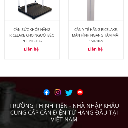
CÂN SỨC KHỎE HÃNG
CÂN Y TẾ HÃNG RICELAKE,
RICELAKE CHO NGƯỜI BÉO
MÀN HÌNH NGANG TẦM MẮT
PHÌ 250-10-2
150-10-5
Liên hệ
Liên hệ
TRƯỜNG THỊNH TIẾN - NHÀ NHẬP KHẨU
CUNG CẤP CÂN ĐIỆN TỬ HÀNG ĐẦU TẠI
VIỆT NAM