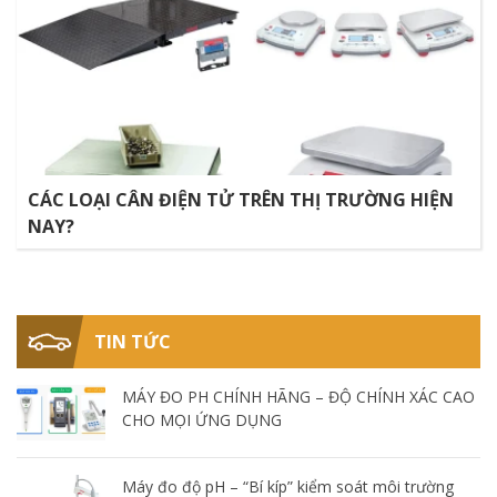
CÁC LOẠI CÂN ĐIỆN TỬ TRÊN THỊ TRƯỜNG HIỆN
NAY?
TIN TỨC
MÁY ĐO PH CHÍNH HÃNG – ĐỘ CHÍNH XÁC CAO
CHO MỌI ỨNG DỤNG
Máy đo độ pH – “Bí kíp” kiểm soát môi trường