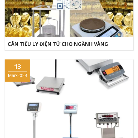
CÂN TIỂU LY ĐIỆN TỬ CHO NGÀNH VÀNG
13
Mar/2024