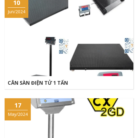
10
Jun/2024
CÂN SÀN ĐIỆN TỬ 1 TẤN
17
May/2024