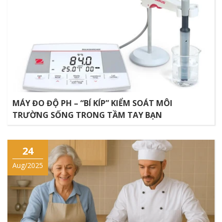
MÁY ĐO ĐỘ PH – “BÍ KÍP” KIỂM SOÁT MÔI
TRƯỜNG SỐNG TRONG TẦM TAY BẠN
24
Aug/2025