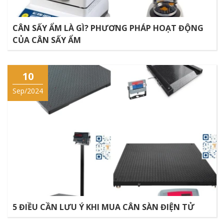
CÂN SẤY ẨM LÀ GÌ? PHƯƠNG PHÁP HOẠT ĐỘNG
CỦA CÂN SẤY ẨM
10
Sep/2024
5 ĐIỀU CẦN LƯU Ý KHI MUA CÂN SÀN ĐIỆN TỬ