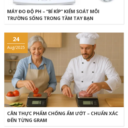
MÁY ĐO ĐỘ PH – “BÍ KÍP” KIỂM SOÁT MÔI
TRƯỜNG SỐNG TRONG TẦM TAY BẠN
24
Aug/2025
CÂN THỰC PHẨM CHỐNG ẨM ƯỚT – CHUẨN XÁC
ĐẾN TỪNG GRAM