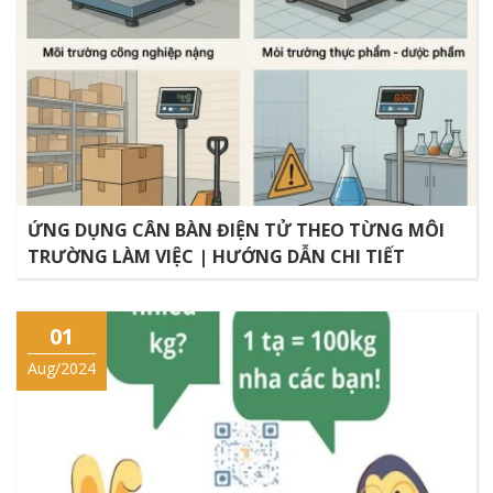
ỨNG DỤNG CÂN BÀN ĐIỆN TỬ THEO TỪNG MÔI
TRƯỜNG LÀM VIỆC | HƯỚNG DẪN CHI TIẾT
01
Aug/2024