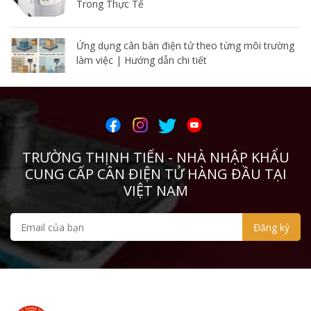
Trong Thực Tế
Ứng dụng cân bàn điện tử theo từng môi trường
làm việc | Hướng dẫn chi tiết
TRƯỜNG THỊNH TIẾN - NHÀ NHẬP KHẨU
CUNG CẤP CÂN ĐIỆN TỬ HÀNG ĐẦU TẠI
VIỆT NAM