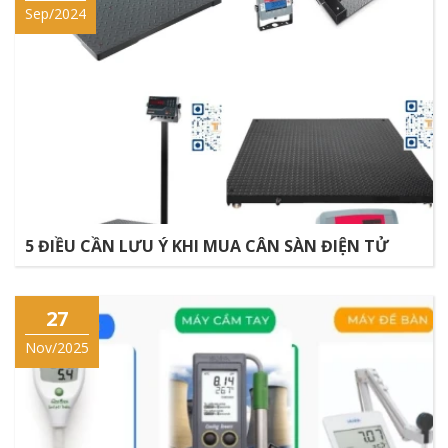
Sep/2024
5 ĐIỀU CẦN LƯU Ý KHI MUA CÂN SÀN ĐIỆN TỬ
27
Nov/2025