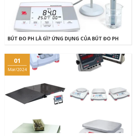
BÚT ĐO PH LÀ GÌ? ỨNG DỤNG CỦA BÚT ĐO PH
01
Mar/2024