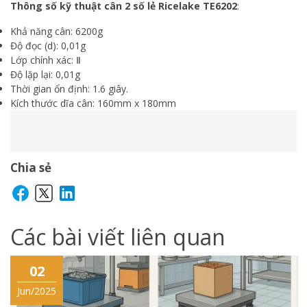
Thông số kỹ thuật cân 2 số lẻ Ricelake TE6202
:
Khả năng cân: 6200g
Độ đọc (d): 0,01g
Lớp chính xác: Ⅱ
Độ lặp lại: 0,01g
Thời gian ổn định: 1.6 giây.
Kích thước dĩa cân: 160mm x 180mm
Chia sẻ
Các bài viết liên quan
02
Jun/2025