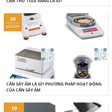
CÂN THỬ TUỔI VÀNG LÀ GÌ?
30
Jul/2024
CÂN SẤY ẨM LÀ GÌ? PHƯƠNG PHÁP HOẠT ĐỘNG
CỦA CÂN SẤY ẨM
10