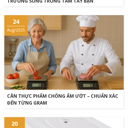
TRƯỜNG SỐNG TRONG TẦM TAY BẠN
24
Aug/2025
CÂN THỰC PHẨM CHỐNG ẨM ƯỚT – CHUẨN XÁC
ĐẾN TỪNG GRAM
20