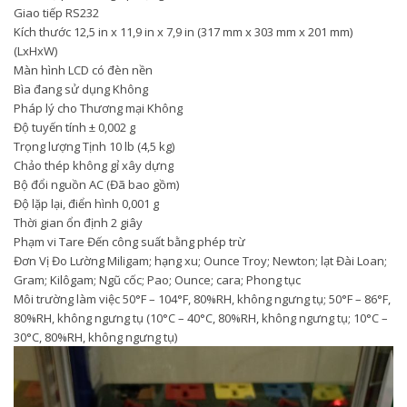
Giao tiếp RS232
Kích thước 12,5 in x 11,9 in x 7,9 in (317 mm x 303 mm x 201 mm)
(LxHxW)
Màn hình LCD có đèn nền
Bìa đang sử dụng Không
Pháp lý cho Thương mại Không
Độ tuyến tính ± 0,002 g
Trọng lượng Tịnh 10 lb (4,5 kg)
Chảo thép không gỉ xây dựng
Bộ đổi nguồn AC (Đã bao gồm)
Độ lặp lại, điển hình 0,001 g
Thời gian ổn định 2 giây
Phạm vi Tare Đến công suất bằng phép trừ
Đơn Vị Đo Lường Miligam; hạng xu; Ounce Troy; Newton; lạt Đài Loan;
Gram; Kilôgam; Ngũ cốc; Pao; Ounce; cara; Phong tục
Môi trường làm việc 50°F – 104°F, 80%RH, không ngưng tụ; 50°F – 86°F,
80%RH, không ngưng tụ (10°C – 40°C, 80%RH, không ngưng tụ; 10°C –
30°C, 80%RH, không ngưng tụ)