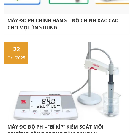
MÁY ĐO PH CHÍNH HÃNG – ĐỘ CHÍNH XÁC CAO
CHO MỌI ỨNG DỤNG
22
Oct/2025
MÁY ĐO ĐỘ PH – “BÍ KÍP” KIỂM SOÁT MÔI