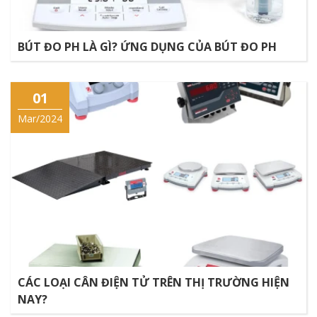
BÚT ĐO PH LÀ GÌ? ỨNG DỤNG CỦA BÚT ĐO PH
01
Mar/2024
CÁC LOẠI CÂN ĐIỆN TỬ TRÊN THỊ TRƯỜNG HIỆN
NAY?