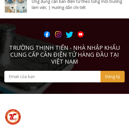
Ứng dụng cân bàn điện tử theo từng môi trường
làm việc | Hướng dẫn chi tiết
TRƯỜNG THỊNH TIẾN - NHÀ NHẬP KHẨU
CUNG CẤP CÂN ĐIỆN TỬ HÀNG ĐẦU TẠI
VIỆT NAM