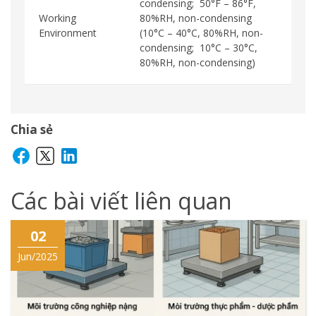
condensing; 50°F – 86°F,
Working
80%RH, non-condensing
Environment
(10°C – 40°C, 80%RH, non-
condensing; 10°C – 30°C,
80%RH, non-condensing)
Chia sẻ
Các bài viết liên quan
02
Jun/2025