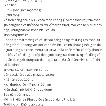
Bộ đổi nguồn AC (bao gồm)
Giao tiếp
RS232 (bao gồm một cổng)
Sự thi công
Vỏ trên bằng nhựa ABS, chảo thép không gỉ có thể tháo rời, tấm chắn
gió bằng kính có thể tháo rời với cửa trên trượt, móc cân bên dưới tích
hợp, khung bảo vệ, khóa hiệu chuẩn
Tính năng thiết kế
Các bộ lọc môi trường và cài đặt độ sáng do người dùng lựa chọn, tự
động trừ bì, tự động làm mờ, các điểm hiệu chỉnh khoảng thời gian do
người dùng lựa chọn, menu đặt lại và khóa phần mềm, các tùy chọn in
dữ liệu và cài đặt giao tiếp do người dùng lựa chọn, ID người dùng và
dự án do người dùng xác định, quá tải/thiếu tải phần mềm chỉ số, chỉ
số ổn định
THÔNG SỐ KỸ THUẬT PR Series
Công suất tối đa 220 g/ 320g, 42520g
Khả năng đọc 0,001 g
Kích thước chảo 4,7 inch (120 mm)
Hiệu chuẩn nội bộ Không áp dụng
Bao gồm bản nháp
Mô hình Hiển thị Phụ trợ Có sẵn dưới dạng Phụ kiện
Tuổi thọ pin Không áp dụng