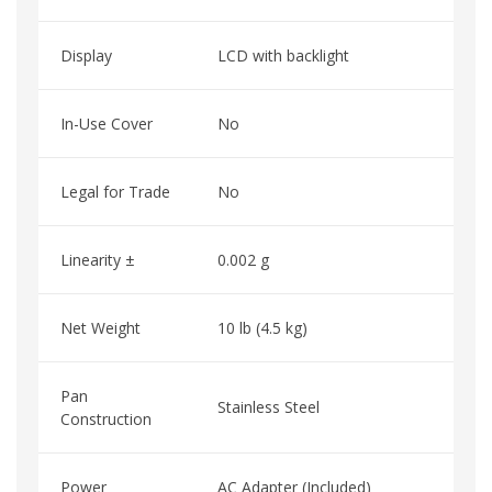
Display
LCD with backlight
In-Use Cover
No
Legal for Trade
No
Linearity ±
0.002 g
Net Weight
10 lb (4.5 kg)
Pan
Stainless Steel
Construction
Power
AC Adapter (Included)