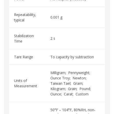
Repeatability,
0.001 g
typical
Stabilization
2 s
Time
Tare Range
To capacity by subtraction
Milligram; Pennyweight;
Ounce Troy; Newton;
Units of
Taiwan Tael; Gram;
Measurement
Kilogram; Grain; Pound;
Ounce; Carat; Custom
50°F – 104°F, 80%RH, non-