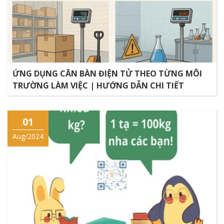
ỨNG DỤNG CÂN BÀN ĐIỆN TỬ THEO TỪNG MÔI
TRƯỜNG LÀM VIỆC | HƯỚNG DẪN CHI TIẾT
01
Aug/2024