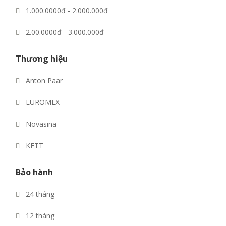
1.000.0000đ - 2.000.000đ
2.00.0000đ - 3.000.000đ
3.00.0000đ - 5.000.000đ
Thương hiệu
Giá trên 5.000.000đ
Anton Paar
EUROMEX
Novasina
KETT
Mettler toledo
Bảo hành
CIMA
24 tháng
Pebco
12 tháng