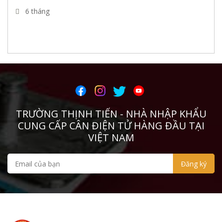
REVERE
6 tháng
VYSHAY
THAMES SIDE
PT
CURIOTEC
TRƯỜNG THỊNH TIẾN - NHÀ NHẬP KHẨU
TSCALE
CUNG CẤP CÂN ĐIỆN TỬ HÀNG ĐẦU TẠI
DINI
VIỆT NAM
Zemic
Infinity
Digi
HBM