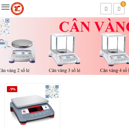
0
-9%