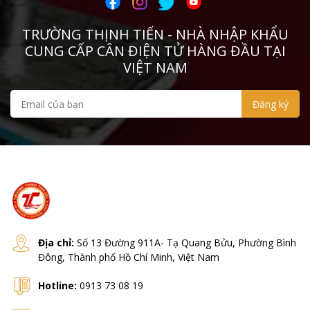
CURIOTEC
TRƯỜNG THỊNH TIẾN - NHÀ NHẬP KHẨU
TSCALE
CUNG CẤP CÂN ĐIỆN TỬ HÀNG ĐẦU TẠI
DINI
VIỆT NAM
Zemic
Infinity
Digi
HBM
KERN
Shinko
Địa chỉ:
Số 13 Đường 911A- Tạ Quang Bửu, Phường Bình
Đông, Thành phố Hồ Chí Minh, Việt Nam
Cas
Hotline:
0913 73 08 19
Rice Lake