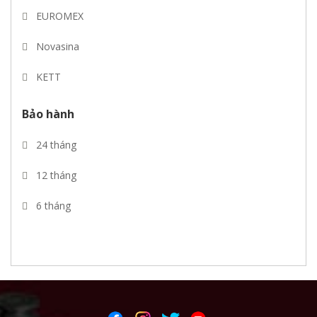
EUROMEX
Novasina
KETT
Mettler toledo
Bảo hành
CIMA
24 tháng
Pebco
12 tháng
REVERE
6 tháng
VYSHAY
THAMES SIDE
PT