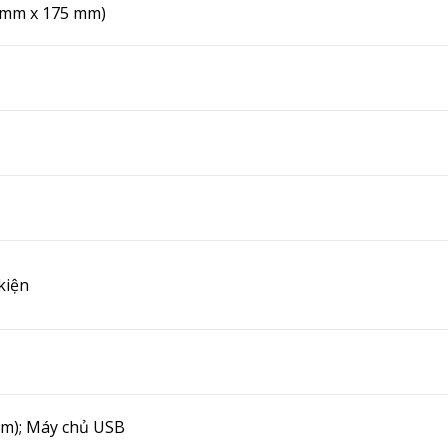
95 mm x 175 mm)
kiện
ồm);
Máy chủ USB