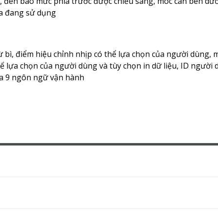
), đèn báo mức phía trước được chiếu sáng, móc cân bên dướ
ìa đang sử dụng
ừ bì, điểm hiệu chỉnh nhịp có thể lựa chọn của người dùng,
thể lựa chọn của người dùng và tùy chọn in dữ liệu, ID người
 đa 9 ngôn ngữ vận hành