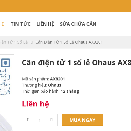
M
TIN TỨC
LIÊN HỆ
SỬA CHỮA CÂN
iện Tử 1 Số Lẻ
Cân Điện Tử 1 Số Lẻ Ohaus AX8201
Cân điện tử 1 số lẻ Ohaus AX
Mã sản phẩm:
AX8201
Thương hiệu:
Ohaus
Thời gian bảo hành:
12 tháng
Liên hệ
MUA NGAY