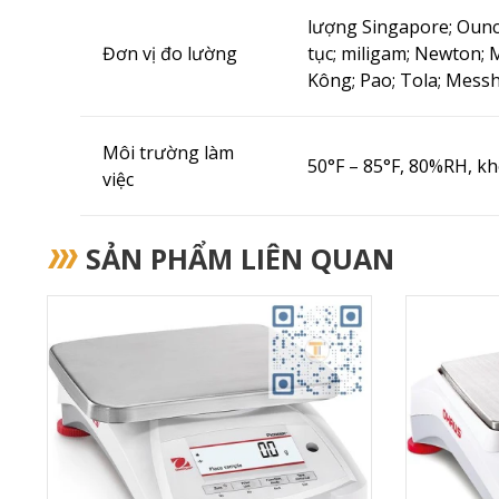
lượng Singapore;
Ounc
Đơn vị đo lường
tục;
miligam;
Newton;
Kông;
Pao;
Tola;
Messh
Môi trường làm
50°F – 85°F, 80%RH, k
việc
SẢN PHẨM LIÊN QUAN