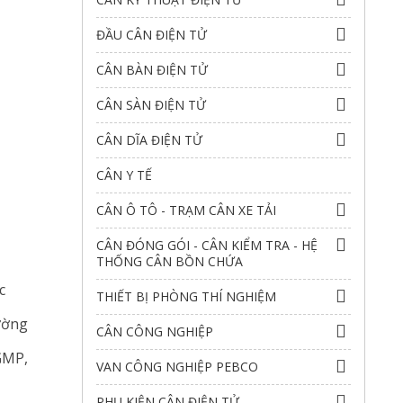
ĐẦU CÂN ĐIỆN TỬ
CÂN BÀN ĐIỆN TỬ
CÂN SÀN ĐIỆN TỬ
CÂN DĨA ĐIỆN TỬ
CÂN Y TẾ
CÂN Ô TÔ - TRẠM CÂN XE TẢI
CÂN ĐÓNG GÓI - CÂN KIỂM TRA - HỆ
THỐNG CÂN BỒN CHỨA
c
THIẾT BỊ PHÒNG THÍ NGHIỆM
ường
CÂN CÔNG NGHIỆP
GMP,
VAN CÔNG NGHIỆP PEBCO
PHỤ KIỆN CÂN ĐIỆN TỬ