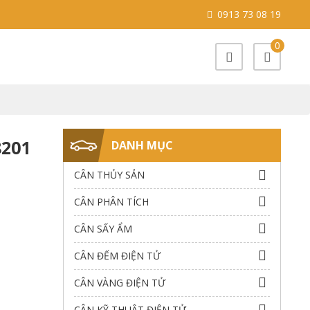
0913 73 08 19
0
8201
DANH MỤC
CÂN THỦY SẢN
CÂN PHÂN TÍCH
CÂN SẤY ẨM
CÂN ĐẾM ĐIỆN TỬ
CÂN VÀNG ĐIỆN TỬ
CÂN KỸ THUẬT ĐIỆN TỬ