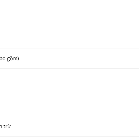
bao gồm)
h trừ