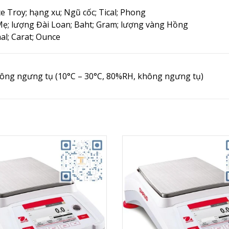
e Troy;
hạng xu;
Ngũ cốc;
Tical;
Phong
Mẹ;
lượng Đài Loan;
Baht;
Gram;
lượng vàng Hồng
al;
Carat;
Ounce
hông ngưng tụ (10°C – 30°C, 80%RH, không ngưng tụ)