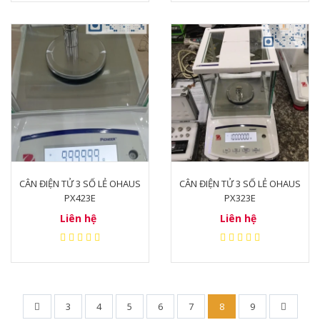
CÂN ĐIỆN TỬ 3 SỐ LẺ OHAUS
CÂN ĐIỆN TỬ 3 SỐ LẺ OHAUS
PX423E
PX323E
Liên hệ
Liên hệ
3
4
5
6
7
8
9