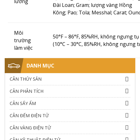
lường
Đài Loan;
Gram;
lượng vàng Hồng
Kông;
Pao;
Tola;
Messhal;
Carat;
Oun
Môi
50°F – 86°F, 85%RH, không ngưng tụ
trường
(10°C – 30°C, 85%RH, không ngưng t
làm việc
DANH MỤC
CÂN THỦY SẢN
CÂN PHÂN TÍCH
CÂN SẤY ẨM
CÂN ĐẾM ĐIỆN TỬ
CÂN VÀNG ĐIỆN TỬ
CÂN KỸ THUẬT ĐIỆN TỬ