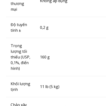
Không áp dụng
thương
mại
Độ tuyến
0,2 g
tính ±
Trọng
lượng tối
thiểu (USP,
160 g
0,1%, điển
hình)
Khối lượng
11 lb (5 kg)
tịnh
Chảo xây