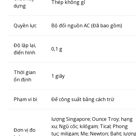
Thép không gỉ
dựng
Quyền lực
Bộ đổi nguồn AC (Đã bao gồm)
Độ lặp lại,
0,1 g
điển hình
Thời gian
1 giây
ổn định
Phạm vi bì
Để công suất bằng cách trừ
lượng Singapore;
Ounce Troy;
hạng
xu;
Ngũ cốc;
kilôgam;
Tical;
Phong
Đơn vị đo
tục;
miligam;
Mẹ;
Newton;
Baht;
lượn