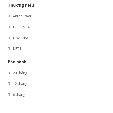
3.00.0000đ - 5.000.000đ
Thương hiệu
Giá trên 5.000.000đ
Anton Paar
EUROMEX
Novasina
KETT
Mettler toledo
Bảo hành
CIMA
24 tháng
Pebco
12 tháng
REVERE
6 tháng
VYSHAY