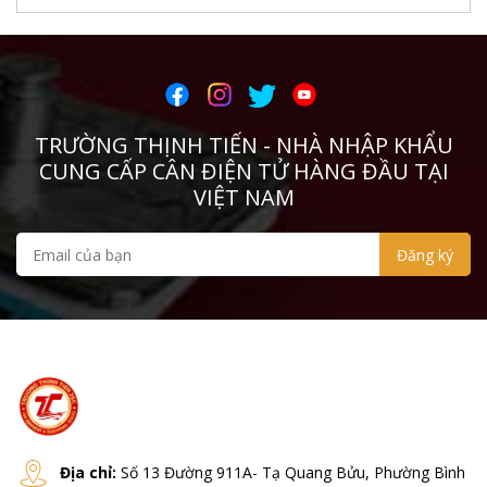
THAMES SIDE
PT
CURIOTEC
TRƯỜNG THỊNH TIẾN - NHÀ NHẬP KHẨU
TSCALE
CUNG CẤP CÂN ĐIỆN TỬ HÀNG ĐẦU TẠI
DINI
VIỆT NAM
Zemic
Infinity
Digi
HBM
KERN
Shinko
Địa chỉ:
Số 13 Đường 911A- Tạ Quang Bửu, Phường Bình