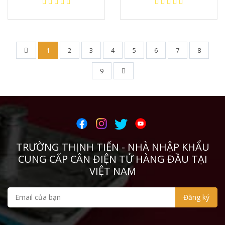
1
2
3
4
5
6
7
8
9
TRƯỜNG THỊNH TIẾN - NHÀ NHẬP KHẨU
CUNG CẤP CÂN ĐIỆN TỬ HÀNG ĐẦU TẠI
VIỆT NAM