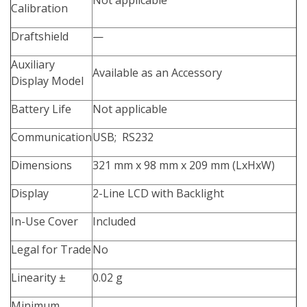
Calibration
Draftshield
—
Auxiliary
Available as an Accessory
Display Model
Battery Life
Not applicable
Communication
USB; RS232
Dimensions
321 mm x 98 mm x 209 mm (LxHxW)
Display
2-Line LCD with Backlight
In-Use Cover
Included
Legal for Trade
No
Linearity ±
0.02 g
Minimum