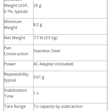
Weight (USP,
20 g
0.1%, typical)
Minimum
8.2 g
Weight
Net Weight
7.7 lb (3.5 kg)
Pan
Stainless Steel
Construction
Power
AC Adapter (Included)
Repeatability,
0.01 g
typical
Stabilization
1 s
Time
Tare Range
To capacity by subtraction