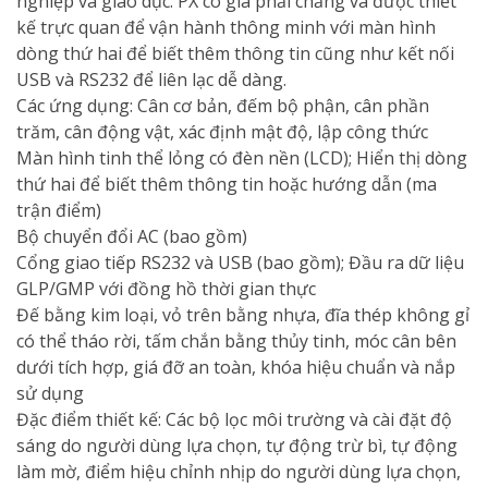
nghiệp và giáo dục. PX có giá phải chăng và được thiết
kế trực quan để vận hành thông minh với màn hình
dòng thứ hai để biết thêm thông tin cũng như kết nối
USB và RS232 để liên lạc dễ dàng.
Các ứng dụng: Cân cơ bản, đếm bộ phận, cân phần
trăm, cân động vật, xác định mật độ, lập công thức
Màn hình tinh thể lỏng có đèn nền (LCD); Hiển thị dòng
thứ hai để biết thêm thông tin hoặc hướng dẫn (ma
trận điểm)
Bộ chuyển đổi AC (bao gồm)
Cổng giao tiếp RS232 và USB (bao gồm); Đầu ra dữ liệu
GLP/GMP với đồng hồ thời gian thực
Đế bằng kim loại, vỏ trên bằng nhựa, đĩa thép không gỉ
có thể tháo rời, tấm chắn bằng thủy tinh, móc cân bên
dưới tích hợp, giá đỡ an toàn, khóa hiệu chuẩn và nắp
sử dụng
Đặc điểm thiết kế: Các bộ lọc môi trường và cài đặt độ
sáng do người dùng lựa chọn, tự động trừ bì, tự động
làm mờ, điểm hiệu chỉnh nhịp do người dùng lựa chọn,