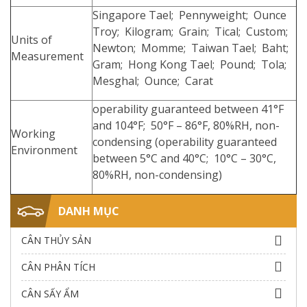
Singapore Tael; Pennyweight; Ounce
Troy; Kilogram; Grain; Tical; Custom;
Units of
Newton; Momme; Taiwan Tael; Baht;
Measurement
Gram; Hong Kong Tael; Pound; Tola;
Mesghal; Ounce; Carat
operability guaranteed between 41°F
and 104°F; 50°F – 86°F, 80%RH, non-
Working
condensing (operability guaranteed
Environment
between 5°C and 40°C; 10°C – 30°C,
80%RH, non-condensing)
DANH MỤC
CÂN THỦY SẢN
CÂN PHÂN TÍCH
CÂN SẤY ẨM