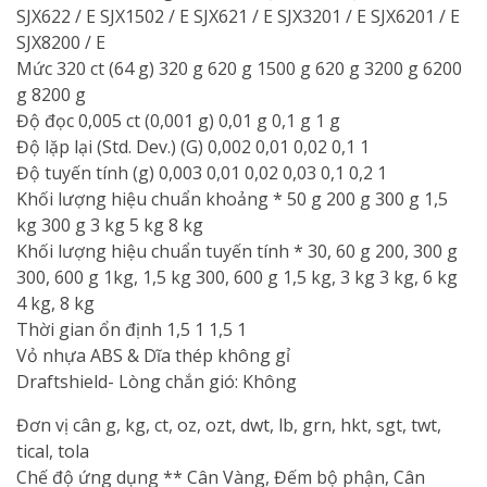
SJX622 / E SJX1502 / E SJX621 / E SJX3201 / E SJX6201 / E
SJX8200 / E
Mức 320 ct (64 g) 320 g 620 g 1500 g 620 g 3200 g 6200
g 8200 g
Độ đọc 0,005 ct (0,001 g) 0,01 g 0,1 g 1 g
Độ lặp lại (Std. Dev.) (G) 0,002 0,01 0,02 0,1 1
Độ tuyến tính (g) 0,003 0,01 0,02 0,03 0,1 0,2 1
Khối lượng hiệu chuẩn khoảng * 50 g 200 g 300 g 1,5
kg 300 g 3 kg 5 kg 8 kg
Khối lượng hiệu chuẩn tuyến tính * 30, 60 g 200, 300 g
300, 600 g 1kg, 1,5 kg 300, 600 g 1,5 kg, 3 kg 3 kg, 6 kg
4 kg, 8 kg
Thời gian ổn định 1,5 1 1,5 1
Vỏ nhựa ABS & Dĩa thép không gỉ
Draftshield- Lòng chắn gió: Không
Đơn vị cân g, kg, ct, oz, ozt, dwt, lb, grn, hkt, sgt, twt,
tical, tola
Chế độ ứng dụng ** Cân Vàng, Đếm bộ phận, Cân