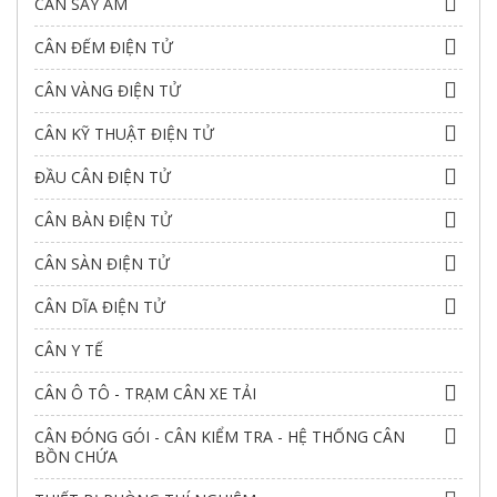
CÂN SẤY ẨM
CÂN ĐẾM ĐIỆN TỬ
CÂN VÀNG ĐIỆN TỬ
CÂN KỸ THUẬT ĐIỆN TỬ
ĐẦU CÂN ĐIỆN TỬ
CÂN BÀN ĐIỆN TỬ
CÂN SÀN ĐIỆN TỬ
CÂN DĨA ĐIỆN TỬ
CÂN Y TẾ
CÂN Ô TÔ - TRẠM CÂN XE TẢI
CÂN ĐÓNG GÓI - CÂN KIỂM TRA - HỆ THỐNG CÂN
BỒN CHỨA