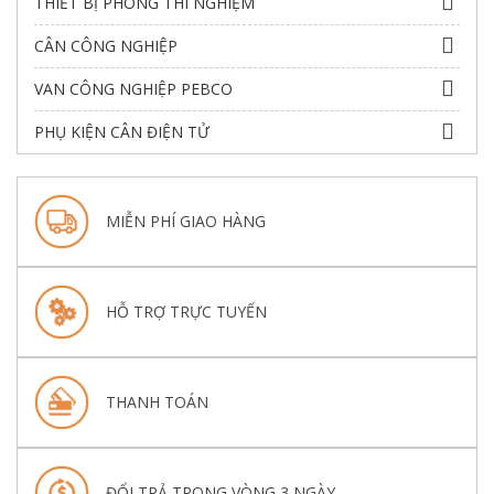
THIẾT BỊ PHÒNG THÍ NGHIỆM
CÂN CÔNG NGHIỆP
VAN CÔNG NGHIỆP PEBCO
PHỤ KIỆN CÂN ĐIỆN TỬ
MIỄN PHÍ GIAO HÀNG
HỖ TRỢ TRỰC TUYẾN
THANH TOÁN
ĐỔI TRẢ TRONG VÒNG 3 NGÀY