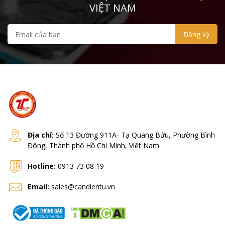
DINI
VIỆT NAM
Zemic
Infinity
Digi
HBM
KERN
Shinko
Địa chỉ:
Số 13 Đường 911A- Tạ Quang Bửu, Phường Bình
Đông, Thành phố Hồ Chí Minh, Việt Nam
Cas
Hotline:
0913 73 08 19
Rice Lake
Email:
sales@candientu.vn
Vibra Shinko
Ohaus