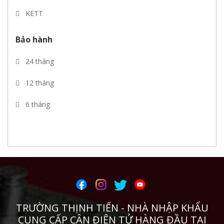
KETT
Mettler toledo
Bảo hành
CIMA
24 tháng
Pebco
12 tháng
REVERE
6 tháng
VYSHAY
THAMES SIDE
PT
CURIOTEC
TRƯỜNG THỊNH TIẾN - NHÀ NHẬP KHẨU
TSCALE
CUNG CẤP CÂN ĐIỆN TỬ HÀNG ĐẦU TẠI