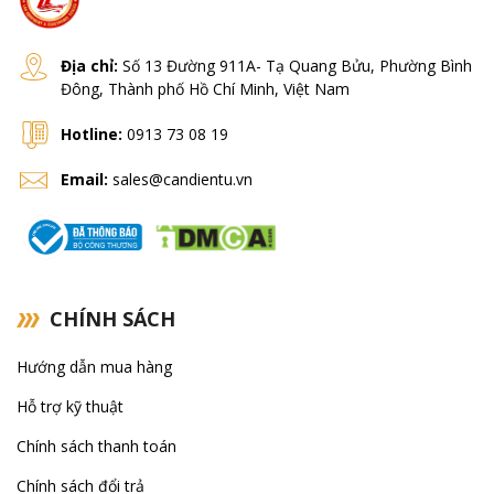
KERN
Shinko
Địa chỉ:
Số 13 Đường 911A- Tạ Quang Bửu, Phường Bình
Đông, Thành phố Hồ Chí Minh, Việt Nam
Cas
Hotline:
0913 73 08 19
Rice Lake
Email:
sales@candientu.vn
Vibra Shinko
Ohaus
CHÍNH SÁCH
Hướng dẫn mua hàng
Hỗ trợ kỹ thuật
Chính sách thanh toán
Chính sách đổi trả