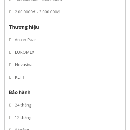
2.00.0000đ - 3.000.000đ
3.00.0000đ - 5.000.000đ
Thương hiệu
Giá trên 5.000.000đ
Anton Paar
EUROMEX
Novasina
KETT
Mettler toledo
Bảo hành
CIMA
24 tháng
Pebco
12 tháng
REVERE
6 tháng