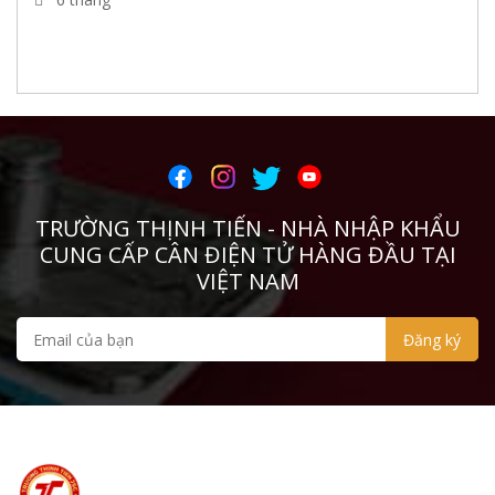
VYSHAY
THAMES SIDE
PT
CURIOTEC
TRƯỜNG THỊNH TIẾN - NHÀ NHẬP KHẨU
TSCALE
CUNG CẤP CÂN ĐIỆN TỬ HÀNG ĐẦU TẠI
DINI
VIỆT NAM
Zemic
Infinity
Digi
HBM