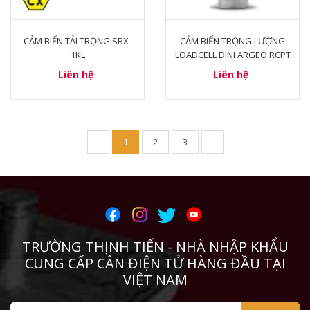
CẢM BIẾN TẢI TRỌNG SBX-
CẢM BIẾN TRỌNG LƯỢNG
1KL
LOADCELL DINI ARGEO RCPT
Liên hệ
Liên hệ
1
2
3
TRƯỜNG THỊNH TIẾN - NHÀ NHẬP KHẨU
CUNG CẤP CÂN ĐIỆN TỬ HÀNG ĐẦU TẠI
VIỆT NAM