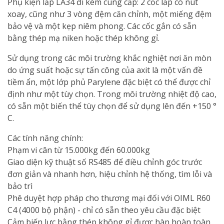
Phụ kiện lắp LA34 đi kèm cung cấp: 2 cốc lắp có nút
xoay, cũng như 3 vòng đệm căn chỉnh, một miếng đệm
bảo vệ và một kẹp niêm phong. Các cốc gắn có sẵn
bằng thép mạ niken hoặc thép không gỉ.
Sử dụng trong các môi trường khắc nghiệt nơi ăn mòn
do ứng suất hoặc sự tấn công của axit là một vấn đề
tiềm ẩn, một lớp phủ Parylene đặc biệt có thể được chỉ
định như một tùy chọn. Trong môi trường nhiệt độ cao,
có sẵn một biến thể tùy chọn để sử dụng lên đến +150 °
C.
Các tính năng chính:
Phạm vi cân từ ​​15.000kg đến 60.000kg
Giao diện kỹ thuật số RS485 để điều chỉnh góc trước
đơn giản và nhanh hơn, hiệu chỉnh hệ thống, tìm lỗi và
bảo trì
Phê duyệt hợp pháp cho thương mại đối với OIML R60
C4 (4000 bộ phận) - chỉ có sẵn theo yêu cầu đặc biệt
Cảm biến lực bằng thép không gỉ được hàn hoàn toàn