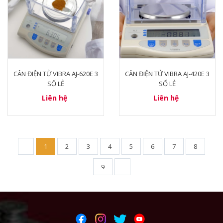
CÂN ĐIỆN TỬ VIBRA AJ-620E 3
CÂN ĐIỆN TỬ VIBRA AJ-420E 3
SỐ LẺ
SỐ LẺ
Liên hệ
Liên hệ
1
2
3
4
5
6
7
8
9