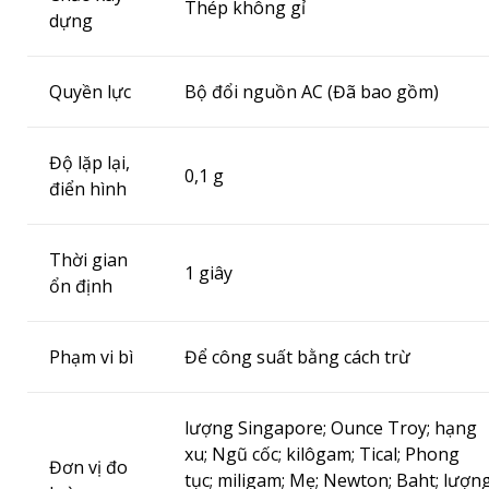
Thép không gỉ
dựng
Quyền lực
Bộ đổi nguồn AC (Đã bao gồm)
Độ lặp lại,
0,1 g
điển hình
Thời gian
1 giây
ổn định
Phạm vi bì
Để công suất bằng cách trừ
lượng Singapore;
Ounce Troy;
hạng
xu;
Ngũ cốc;
kilôgam;
Tical;
Phong
Đơn vị đo
tục;
miligam;
Mẹ;
Newton;
Baht;
lượn