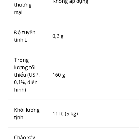
Không áp dụng
thương
mại
Độ tuyến
0,2 g
tính ±
Trọng
lượng tối
thiểu (USP,
160 g
0,1%, điển
hình)
Khối lượng
11 lb (5 kg)
tịnh
Chảo xây