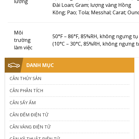
lường
Đài Loan;
Gram;
lượng vàng Hồng
Kông;
Pao;
Tola;
Messhal;
Carat;
Oun
Môi
50°F – 86°F, 85%RH, không ngưng tụ
trường
(10°C – 30°C, 85%RH, không ngưng t
làm việc
DANH MỤC
CÂN THỦY SẢN
CÂN PHÂN TÍCH
CÂN SẤY ẨM
CÂN ĐẾM ĐIỆN TỬ
CÂN VÀNG ĐIỆN TỬ
CÂN KỸ THUẬT ĐIỆN TỬ