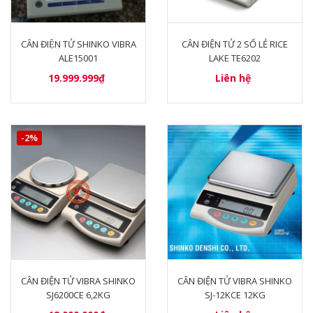
CÂN ĐIỆN TỬ SHINKO VIBRA
CÂN ĐIỆN TỬ 2 SỐ LẺ RICE
ALE15001
LAKE TE6202
19.999.999₫
Liên hệ
-2%
CÂN ĐIỆN TỬ VIBRA SHINKO
CÂN ĐIỆN TỬ VIBRA SHINKO
SJ6200CE 6,2KG
SJ-12KCE 12KG