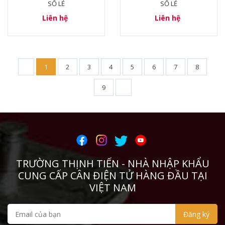
SỐ LẺ
SỐ LẺ
Liên hệ
Liên hệ
1
2
3
4
5
6
7
8
9
TRƯỜNG THỊNH TIẾN - NHÀ NHẬP KHẨU
CUNG CẤP CÂN ĐIỆN TỬ HÀNG ĐẦU TẠI
VIỆT NAM