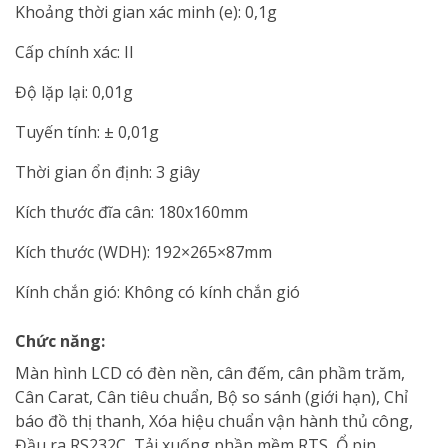
Khoảng thời gian xác minh (e): 0,1g
Cấp chính xác: II
Độ lặp lại: 0,01g
Tuyến tính: ± 0,01g
Thời gian ổn định: 3 giây
Kích thước đĩa cân: 180x160mm
Kích thước (WDH): 192×265×87mm
Kính chắn gió: Không có kính chắn gió
Chức năng:
Màn hình LCD có đèn nền, cân đếm, cân phầm trăm,
Cân Carat, Cân tiêu chuẩn, Bộ so sánh (giới hạn), Chỉ
báo đồ thị thanh, Xóa hiệu chuẩn vận hành thủ công,
Đầu ra RS232C, Tải xuống phần mềm RTS, Ổ pin