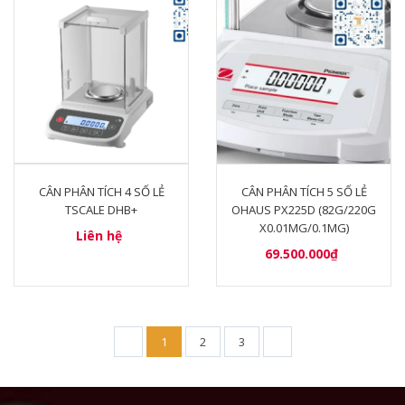
CÂN PHÂN TÍCH 4 SỐ LẺ
CÂN PHÂN TÍCH 5 SỐ LẺ
TSCALE DHB+
OHAUS PX225D (82G/220G
X0.01MG/0.1MG)
Liên hệ
69.500.000₫
1
2
3