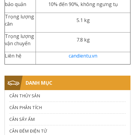
bảo quản
10% đến 90%, không ngưng tụ
Trọng lượng
5.1 kg
cân
Trọng lượng
7.8 kg
vận chuyển
Liên hệ
candientu.vn
DANH MỤC
CÂN THỦY SẢN
CÂN PHÂN TÍCH
CÂN SẤY ẨM
CÂN ĐẾM ĐIỆN TỬ