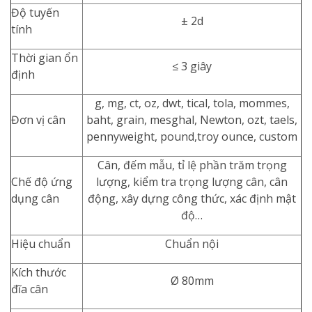
Độ tuyến
± 2d
tính
Thời gian ổn
≤ 3 giây
định
g, mg, ct, oz, dwt, tical, tola, mommes,
Đơn vị cân
baht, grain, mesghal, Newton, ozt, taels,
pennyweight, pound,troy ounce, custom
Cân, đếm mẫu, tỉ lệ phần trăm trọng
Chế độ ứng
lượng, kiểm tra trọng lượng cân, cân
dụng cân
động, xây dựng công thức, xác định mật
độ…
Hiệu chuẩn
Chuẩn nội
Kích thước
Ø 80mm
đĩa cân