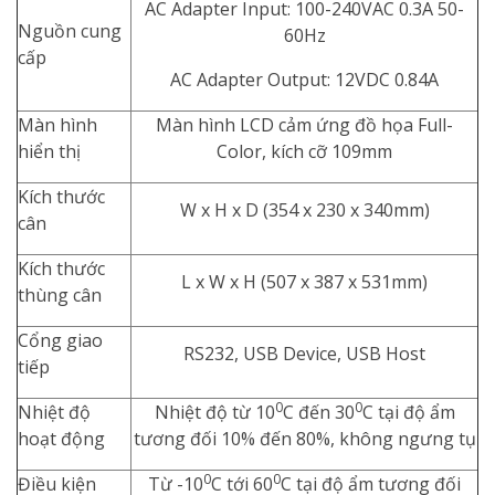
AC Adapter Input: 100-240VAC 0.3A 50-
Nguồn cung
60Hz
cấp
AC Adapter Output: 12VDC 0.84A
Màn hình
Màn hình LCD cảm ứng đồ họa Full-
hiển thị
Color, kích cỡ 109mm
Kích thước
W x H x D (354 x 230 x 340mm)
cân
Kích thước
L x W x H (507 x 387 x 531mm)
thùng cân
Cổng giao
RS232, USB Device, USB Host
tiếp
0
0
Nhiệt độ
Nhiệt độ từ 10
C đến 30
C tại độ ẩm
hoạt động
tương đối 10% đến 80%, không ngưng tụ
0
0
Điều kiện
Từ -10
C tới 60
C tại độ ẩm tương đối