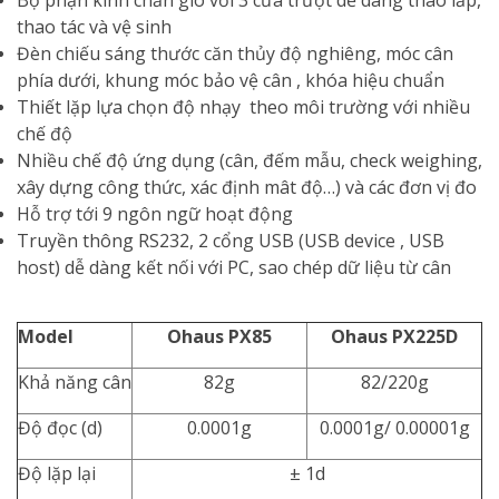
Bộ phận kính chắn gió với 3 cửa trượt dễ dàng tháo lắp,
thao tác và vệ sinh
Đèn chiếu sáng thước căn thủy độ nghiêng, móc cân
phía dưới, khung móc bảo vệ cân , khóa hiệu chuẩn
Thiết lặp lựa chọn độ nhạy theo môi trường với nhiều
chế độ
Nhiều chế độ ứng dụng (cân, đếm mẫu, check weighing,
xây dựng công thức, xác định mât độ…) và các đơn vị đo
Hỗ trợ tới 9 ngôn ngữ hoạt động
Truyền thông RS232, 2 cổng USB (USB device , USB
host) dễ dàng kết nối với PC, sao chép dữ liệu từ cân
Model
Ohaus PX85
Ohaus PX225D
Khả năng cân
82g
82/220g
Độ đọc (d)
0.0001g
0.0001g/ 0.00001g
Độ lặp lại
± 1d