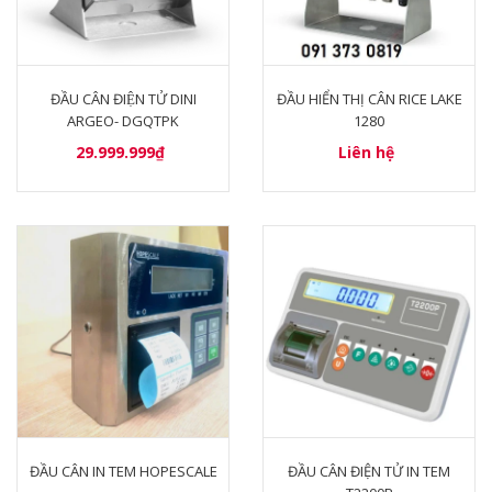
ĐẦU CÂN ĐIỆN TỬ DINI
ĐẦU HIỂN THỊ CÂN RICE LAKE
ARGEO- DGQTPK
1280
29.999.999₫
Liên hệ
ĐẦU CÂN IN TEM HOPESCALE
ĐẦU CÂN ĐIỆN TỬ IN TEM