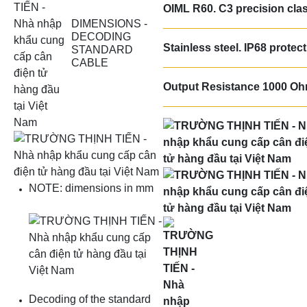
OIML R60.
C3
precision clas
DIMENSIONS -
DECODING
Stainless
steel.
IP68
protect
STANDARD
CABLE
Output Resistance
1000 O
NOTE: dimensions in mm
Decoding of the standard