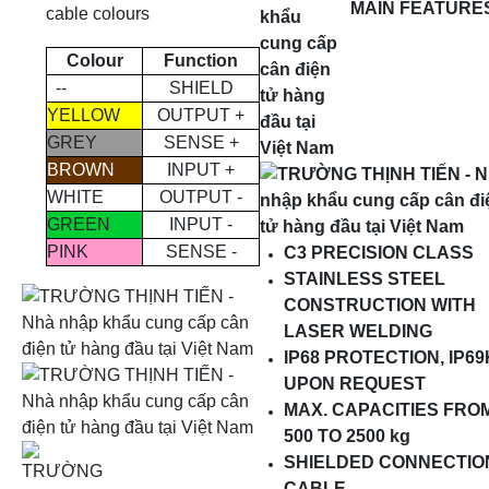
MAIN FEATURE
cable colours
Colour
Function
--
SHIELD
YELLOW
OUTPUT +
GREY
SENSE +
BROWN
INPUT +
WHITE
OUTPUT -
GREEN
INPUT -
PINK
SENSE -
C3 PRECISION CLASS
STAINLESS STEEL
CONSTRUCTION WITH
LASER WELDING
IP68 PROTECTION, IP69
UPON REQUEST
MAX. CAPACITIES FRO
500 TO 2500 kg
SHIELDED CONNECTIO
CABLE