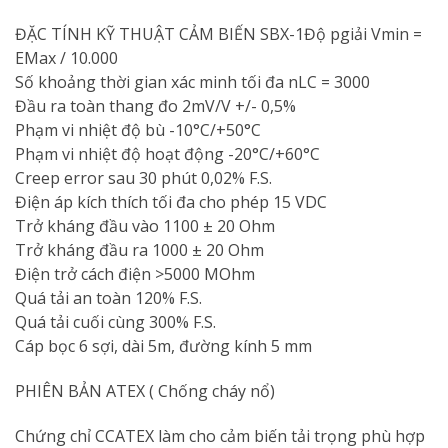
ĐẶC TÍNH KỸ THUẬT CẢM BIẾN SBX-1Độ pgiải Vmin =
EMax / 10.000
Số khoảng thời gian xác minh tối đa nLC = 3000
Đầu ra toàn thang đo 2mV/V +/- 0,5%
Phạm vi nhiệt độ bù -10°C/+50°C
Phạm vi nhiệt độ hoạt động -20°C/+60°C
Creep error sau 30 phút 0,02% F.S.
Điện áp kích thích tối đa cho phép 15 VDC
Trở kháng đầu vào 1100 ± 20 Ohm
Trở kháng đầu ra 1000 ± 20 Ohm
Điện trở cách điện >5000 MOhm
Quá tải an toàn 120% F.S.
Quá tải cuối cùng 300% F.S.
Cáp bọc 6 sợi, dài 5m, đường kính 5 mm
PHIÊN BẢN ATEX ( Chống cháy nổ)
Chứng chỉ CCATEX làm cho cảm biến tải trọng phù hợp