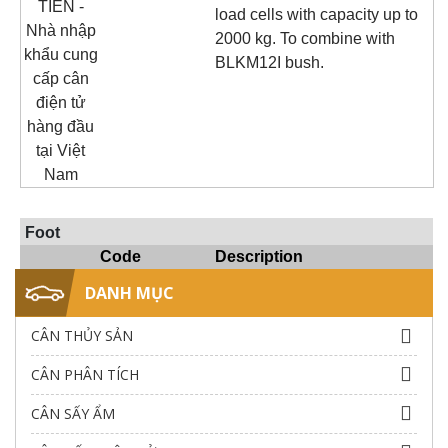
load cells with capacity up to
2000 kg. To combine with
BLKM12I bush.
Foot
Code
Description
DANH MỤC
CÂN THỦY SẢN
CÂN PHÂN TÍCH
CÂN SẤY ẨM