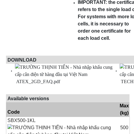
IMPORTANT: the certific
refers to the single load c
For systems with more l
cells, it is necessary to
order one certificate for
each load cell.
DOWNLOAD
ATEX_2GD_FAQ.pdf
TECH
Available versions
Max
Code
(kg)
SBX500-1KL
500