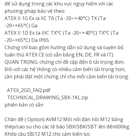
để sử dụng trong các khu vực nguy hiểm với các
phương pháp bảo vệ theo:
ATEX II 1G Ex ia IIC T6 (Ta -20÷+40°C) TX (Ta
-20÷+65°C) Ga
ATEX II 1D Ex ta IIIC TX°C (Ta -20÷+40°C) TX°C (Ta
-20÷+65°C) Da IP65.
Chứng chỉ bao gồm hướng dẫn sử dụng và tuyên bố
tuân thủ ATEX CE (có sẵn bằng EN, DE, FR và IT).
QUAN TRỌNG: chứng chỉ đề cập đến ô tải trọng đơn.
Đối với các hệ thống có nhiều cảm biến tải trọng hơn,
cần phải đặt một chứng chỉ cho mỗi cảm biến tải trọng.
ATEX_2GD_FAQ.pdf
TECHNICAL_DRAWING_SBX-1KL.zip
phiên bản có sẵn
Chân đế ( Option) AVM12 Mối nối đàn hồi M12 bằng
thép/cao su cho các tế bào SBX/SBK/SBT lên đến000kg.
Khớp cầu SBJ12 M12 cho cảm biến lực