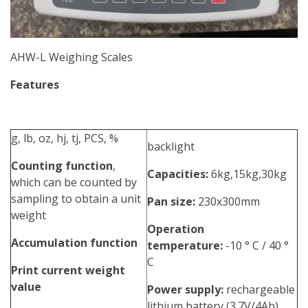
AHW-L Weighing Scales
Features
g, lb, oz, hj, tj, PCS, %
backlight
Counting function
,
Capacities:
6kg,15kg,30kg
which can be counted by
sampling to obtain a unit
Pan size:
230x300mm
weight
Operation
Accumulation function
temperature:
-10 ° C / 40 °
C
Print current weight
value
Power supply:
rechargeable
lithium battery (3.7V/4Ah),