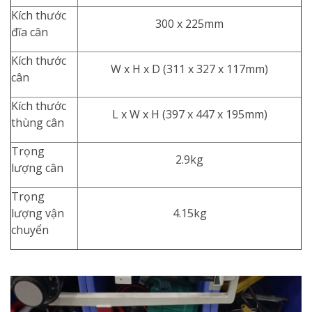
Kích thước
300 x 225mm
đĩa cân
Kích thước
W x H x D (311 x 327 x 117mm)
cân
Kích thước
L x W x H (397 x 447 x 195mm)
thùng cân
Trọng
2.9kg
lượng cân
Trọng
lượng vận
4.15kg
chuyển