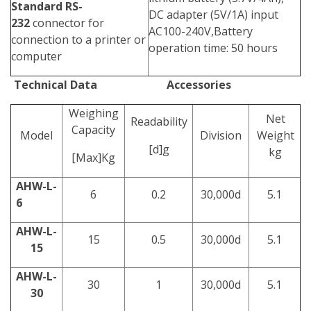
Standard RS-
DC adapter (5V/1A) input
232
connector for
AC100-240V,Battery
connection to a printer or
operation time: 50 hours
computer
Technical Data Accessories
Weighing
Net
Readability
Capacity
Model
Division
Weight
[d]g
kg
[Max]Kg
AHW-L-
6
0.2
30,000d
5.1
6
AHW-L-
15
0.5
30,000d
5.1
15
AHW-L-
30
1
30,000d
5.1
30