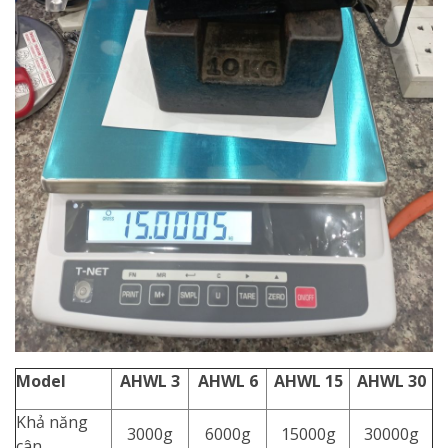
Model
AHWL 3
AHWL 6
AHWL 15
AHWL 30
Khả năng
3000g
6000g
15000g
30000g
cân