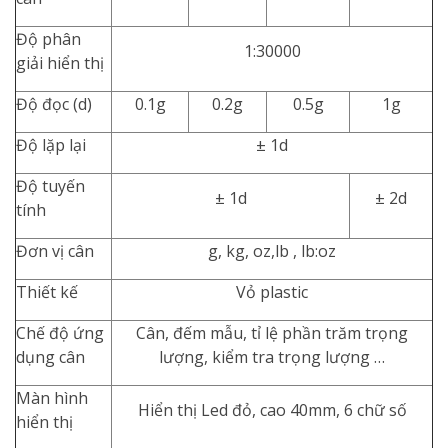
Độ phân
1:30000
giải hiển thị
Độ đọc (d)
0.1g
0.2g
0.5g
1g
Độ lặp lại
± 1d
Độ tuyến
± 1d
± 2d
tính
Đơn vị cân
g, kg, oz,lb , lb:oz
Thiết kế
Vỏ plastic
Chế độ ứng
Cân, đếm mẫu, tỉ lệ phần trăm trọng
dụng cân
lượng, kiểm tra trọng lượng …
Màn hình
Hiển thị Led đỏ, cao 40mm, 6 chữ số
hiển thị