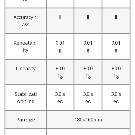
Accuracy cl
Ⅱ
Ⅱ
Ⅱ
ass
Repeatabil
0.01
0.01
0.01
ity
g
g
g
Linearity
±0.0
±0.0
±0.0
1g
1g
1g
Stabilizati
3.0 s
3.0 s
3.0 s
on time
ec.
ec.
ec.
Pan size
180×160mm