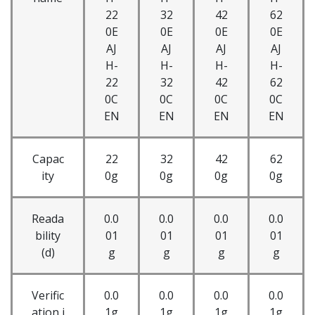
22
32
42
62
0E
0E
0E
0E
AJ
AJ
AJ
AJ
H-
H-
H-
H-
22
32
42
62
0C
0C
0C
0C
EN
EN
EN
EN
Capac
22
32
42
62
ity
0g
0g
0g
0g
Reada
0.0
0.0
0.0
0.0
bility
01
01
01
01
(d)
g
g
g
g
Verific
0.0
0.0
0.0
0.0
ation i
1g
1g
1g
1g