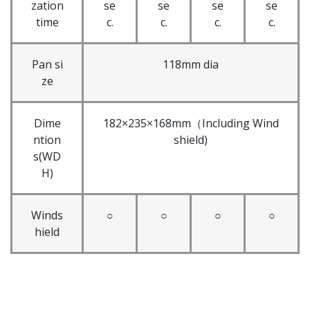
zation
se
se
se
se
time
c.
c.
c.
c.
Pan si
118mm dia
ze
Dime
182×235×168mm（Including Wind
ntion
shield)
s(WD
H)
Winds
○
○
○
○
hield