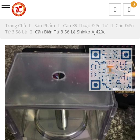
0
Trang Chủ
Sản Phẩm
Cân Kỹ Thuật Điện Tử
Cân Điện
Tử 3 Số Lẻ
Cân Điện Tử 3 Số Lẻ Shinko Aj420e