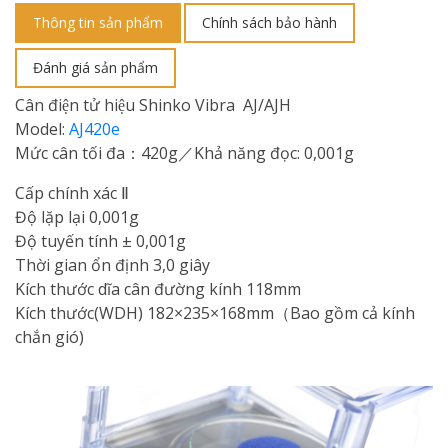
Thông tin sản phẩm
Chính sách bảo hành
Đánh giá sản phẩm
Cân điện tử hiệu Shinko Vibra AJ/AJH
Model:
AJ420e
Mức cân tối đa：420g／Khả năng đọc: 0,001g
Cấp chính xác Ⅱ
Độ lặp lại 0,001g
Độ tuyến tính ± 0,001g
Thời gian ổn định 3,0 giây
Kích thước dĩa cân đường kính 118mm
Kích thước(WDH) 182×235×168mm（Bao gồm cả kính
chắn gió)