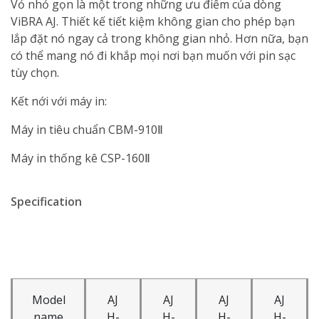
Vỏ nhỏ gọn là một trong những ưu điểm của dòng
ViBRA AJ. Thiết kế tiết kiệm không gian cho phép bạn
lắp đặt nó ngay cả trong không gian nhỏ. Hơn nữa, bạn
có thể mang nó đi khắp mọi nơi bạn muốn với pin sạc
tùy chọn.
Kết nới với máy in:
Máy in tiêu chuẩn CBM-910Ⅱ
Máy in thống kê CSP-160Ⅱ
Specification
Model
AJ
AJ
AJ
AJ
name
H-
H-
H-
H-