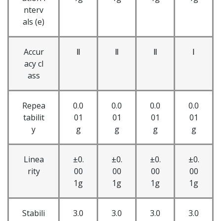
nterv
als (e)
Accur
Ⅱ
Ⅱ
Ⅱ
Ⅰ
acy cl
ass
Repea
0.0
0.0
0.0
0.0
tabilit
01
01
01
01
y
g
g
g
g
Linea
±0.
±0.
±0.
±0.
rity
00
00
00
00
1g
1g
1g
1g
Stabili
3.0
3.0
3.0
3.0