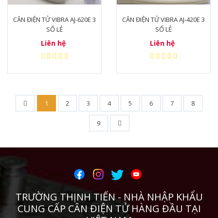
CÂN ĐIỆN TỬ VIBRA AJ-620E 3
CÂN ĐIỆN TỬ VIBRA AJ-420E 3
SỐ LẺ
SỐ LẺ
Liên hệ
Liên hệ
1
2
3
4
5
6
7
8
9
TRƯỜNG THỊNH TIẾN - NHÀ NHẬP KHẨU
CUNG CẤP CÂN ĐIỆN TỬ HÀNG ĐẦU TẠI