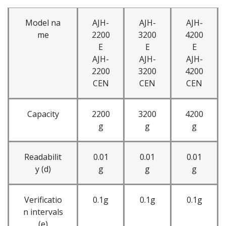
Model na
AJH-
AJH-
AJH-
me
2200
3200
4200
E
E
E
AJH-
AJH-
AJH-
2200
3200
4200
CEN
CEN
CEN
Capacity
2200
3200
4200
g
g
g
Readabilit
0.01
0.01
0.01
y (d)
g
g
g
Verificatio
0.1g
0.1g
0.1g
n intervals
(e)