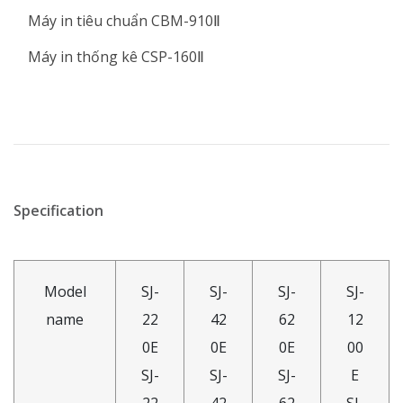
Máy in tiêu chuẩn CBM-910Ⅱ
Máy in thống kê CSP-160Ⅱ
Specification
Model
SJ-
SJ-
SJ-
SJ-
name
22
42
62
12
0E
0E
0E
00
SJ-
SJ-
SJ-
E
22
42
62
SJ-