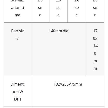
ation ti
se
se
se
se
me
c.
c.
c.
c.
Pan siz
140mm dia
17
e
0x
14
0
m
m
Dimenti
182×235×75mm
ons(W
DH)