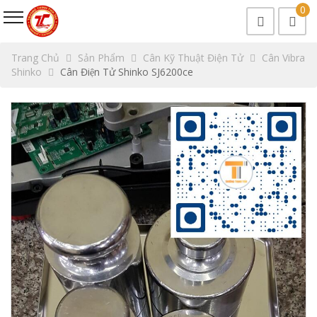
0
Trang Chủ
Sản Phẩm
Cân Kỹ Thuật Điện Tử
Cân Vibra
Shinko
Cân Điện Tử Shinko SJ6200ce