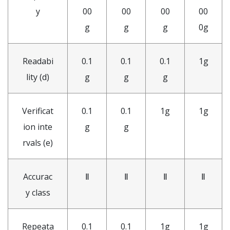
y
00
00
00
00
g
g
g
0g
Readabi
0.1
0.1
0.1
1g
lity (d)
g
g
g
Verificat
0.1
0.1
1g
1g
ion inte
g
g
rvals (e)
Accurac
Ⅱ
Ⅱ
Ⅱ
Ⅱ
y class
Repeata
0.1
0.1
1g
1g