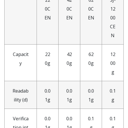
0C
0C
0C
12
EN
EN
EN
00
CE
N
Capacit
22
42
62
12
y
0g
0g
0g
00
g
Readab
0.0
0.0
0.0
0.1
ility (d)
1g
1g
1g
g
Verifica
0.0
0.0
0.1
0.1
tion int
1g
1g
g
g