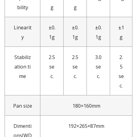
bility
g
g
Linearit
±0.
±0.
±0.
±1
y
1g
1g
1g
g
Stabiliz
2.5
2.5
3.0
2.
ation ti
se
se
se
5
me
c.
c.
c.
se
c.
Pan size
180×160mm
Dimenti
192×265×87mm
ons(WD