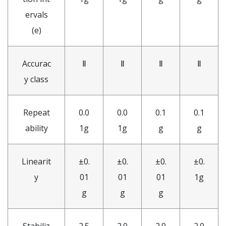
ervals
(e)
Accurac
Ⅱ
Ⅱ
Ⅱ
Ⅱ
y class
Repeat
0.0
0.0
0.1
0.1
ability
1g
1g
g
g
Linearit
±0.
±0.
±0.
±0.
y
01
01
01
1g
g
g
g
Stabiliz
2.5
2.0
2.0
2.0