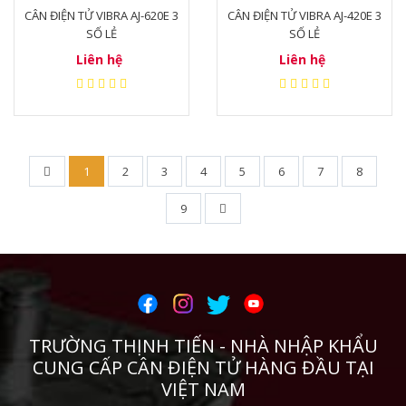
CÂN ĐIỆN TỬ VIBRA AJ-620E 3
CÂN ĐIỆN TỬ VIBRA AJ-420E 3
SỐ LẺ
SỐ LẺ
Liên hệ
Liên hệ
1
2
3
4
5
6
7
8
9
TRƯỜNG THỊNH TIẾN - NHÀ NHẬP KHẨU
CUNG CẤP CÂN ĐIỆN TỬ HÀNG ĐẦU TẠI
VIỆT NAM