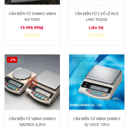
CÂN ĐIỆN TỬ SHINKO VIBRA
CÂN ĐIỆN TỬ 2 SỐ LẺ RICE
ALE15001
LAKE TE6202
19.999.999₫
Liên hệ
-2%
CÂN ĐIỆN TỬ VIBRA SHINKO
CÂN ĐIỆN TỬ VIBRA SHINKO
SJ6200CE 6,2KG
SJ-12KCE 12KG