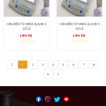
CÂN ĐIỆN TỬ VIBRA AJ-620E 3
CÂN ĐIỆN TỬ VIBRA AJ-320E 3
SỐ LẺ
SỐ LẺ
Liên hệ
Liên hệ
1
2
3
4
5
6
7
8
9