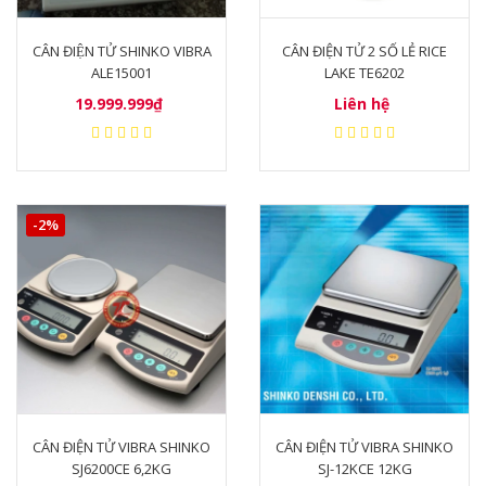
CÂN ĐIỆN TỬ SHINKO VIBRA
CÂN ĐIỆN TỬ 2 SỐ LẺ RICE
ALE15001
LAKE TE6202
19.999.999₫
Liên hệ
-2%
CÂN ĐIỆN TỬ VIBRA SHINKO
CÂN ĐIỆN TỬ VIBRA SHINKO
SJ6200CE 6,2KG
SJ-12KCE 12KG