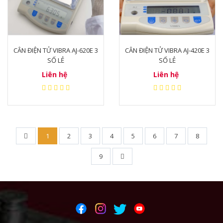
CÂN ĐIỆN TỬ VIBRA AJ-620E 3
CÂN ĐIỆN TỬ VIBRA AJ-420E 3
SỐ LẺ
SỐ LẺ
Liên hệ
Liên hệ
1
2
3
4
5
6
7
8
9