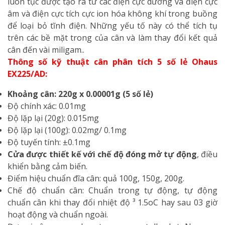
luôn tục được tạo ra từ các điện cực dương và điện cực
âm và điện cực tích cực ion hóa không khí trong buồng
để loại bỏ tĩnh điện. Những yếu tố này có thể tích tụ
trên các bề mặt trong của cân và làm thay đổi kết quả
cân đến vài miligam..
Thông số kỹ thuật cân phân tích 5 số lẻ Ohaus
EX225/AD:
Khoảng cân: 220g x 0.00001g (5 số lẻ)
Độ chính xác: 0.01mg
Độ lặp lại (20g): 0.015mg
Độ lặp lại (100g): 0.02mg/ 0.1mg
Độ tuyến tính: ±0.1mg
Cửa được thiết kế với chế độ đóng mở tự động
, điều
khiển bằng cảm biến.
Điểm hiệu chuẩn đĩa cân: quả 100g, 150g, 200g.
Chế độ chuẩn cân: Chuẩn trong tự động, tự động
chuẩn cân khi thay đổi nhiệt độ ³ 1.5oC hay sau 03 giờ
hoạt động và chuẩn ngoài.