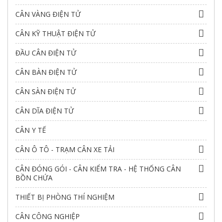
tính...
CÂN VÀNG ĐIỆN TỬ
Thiết kế nhỏ gọn, bền bỉ
: Cân vàng điện tử
CÂN KỸ THUẬT ĐIỆN TỬ
thường có thiết kế nhỏ gọn, dễ sử dụng và
làm bằng vật liệu chất lượng cao, đảm bảo
ĐẦU CÂN ĐIỆN TỬ
độ bền.
CÂN BÀN ĐIỆN TỬ
Các tính năng bảo vệ
: Nhiều mẫu cân vàng
CÂN SÀN ĐIỆN TỬ
điện tử được trang bị các tính năng bảo vệ
CÂN DĨA ĐIỆN TỬ
như: chống quá tải, tự động tắt nguồn, khóa
bàn phím...
CÂN Y TẾ
CÂN Ô TÔ - TRẠM CÂN XE TẢI
CÂN ĐÓNG GÓI - CÂN KIỂM TRA - HỆ THỐNG CÂN
BỒN CHỨA
THIẾT BỊ PHÒNG THÍ NGHIỆM
CÂN CÔNG NGHIỆP