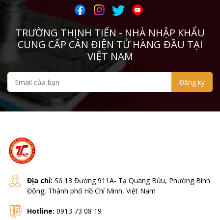
này sẽ gây hại cho cân và làm ảnh hưởng đến
CURIOTEC
độ chính xác của cân tiểu ly.
TRƯỜNG THỊNH TIẾN - NHÀ NHẬP KHẨU
TSCALE
CUNG CẤP CÂN ĐIỆN TỬ HÀNG ĐẦU TẠI
DINI
VIỆT NAM
Zemic
Infinity
Digi
HBM
KERN
Shinko
Địa chỉ:
Số 13 Đường 911A- Tạ Quang Bửu, Phường Bình
Đông, Thành phố Hồ Chí Minh, Việt Nam
Cas
Hotline:
0913 73 08 19