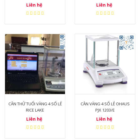
phận chính sau:
Liên hệ
Liên hệ
Vỏ cân: Vỏ cân được làm bằng vật liệu cứng,
chắc chắn, giúp bảo vệ các bộ phận bên
trong cân.
Mặt kính: Mặt kính được làm bằng vật liệu
trong suốt, giúp người dùng quan sát được
khối lượng của vật cần đo.
Hệ thống cân điện tử: Hệ thống cân điện tử
bao gồm cảm biến trọng lượng, bộ phận xử
lý tín hiệu và màn hình hiển thị.
CÂN THỬ TUỔI VÀNG 4 SỐ LẺ
CÂN VÀNG 4 SỐ LẺ OHAUS
RICE LAKE
PJX 1203/E
Liên hệ
Liên hệ