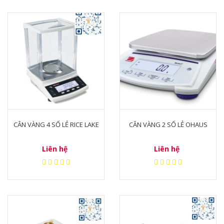
CÂN VÀNG 4 SỐ LẺ RICE LAKE
CÂN VÀNG 2 SỐ LẺ OHAUS
Liên hệ
Liên hệ
1.2. Nguyên lý hoạt động của cân tiểu ly
Cân tiểu ly cân vàng hoạt động dựa trên
nguyên lý điện từ. Khi vật cần đo được đặt
lên cân, cảm biến trọng lượng sẽ cảm nhận