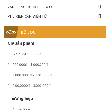
VAN CÔNG NGHIỆP PEBCO
PHỤ KIỆN CÂN ĐIỆN TỬ
BỘ LỌC
Giá sản phẩm
Giá dưới 500.000đ
500.000đ - 1.000.000đ
3. Các bước thực hiện giúp cân vàng được
chuẩn xác nhất
1.000.0000đ - 2.000.000đ
Lựa chọn vị trí đặt cân phù hợp: Để giúp cho
2.00.0000đ - 3.000.000đ
cân tiểu ly cho ra kết quả chuẩn xác nhất thì
3.00.0000đ - 5.000.000đ
vị trí đặt cân là yếu tố rất quan trọng ảnh
Thương hiệu
hưởng đến độ chính xác của cân. Ta cần chọn
Giá trên 5.000.000đ
Anton Paar