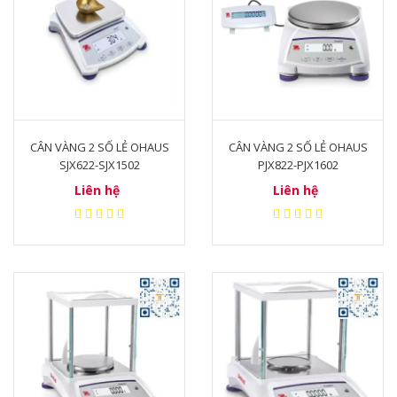
được trọng lượng của vật và truyền tín hiệu
đến bộ phận xử lý tín hiệu. Bộ phận xử lý tín
hiệu sẽ tính toán và hiển thị khối lượng của
vật lên màn hình.
1.3. Các thông số kỹ thuật cơ bản của cân
CÂN VÀNG 2 SỐ LẺ OHAUS
CÂN VÀNG 2 SỐ LẺ OHAUS
tiểu ly.
SJX622-SJX1502
PJX822-PJX1602
Độ chính xác: Độ chính xác của cân tiểu ly
Liên hệ
Liên hệ
cân vàng thường được thể hiện bằng đơn vị
mg hoặc μg.
Khả năng cân: Khả năng cân của cân tiểu ly
cân vàng thường được thể hiện bằng đơn vị
g hoặc mg.
Kích thước: Cân tiểu ly cân vàng có nhiều
kích thước khác nhau, đáp ứng nhu cầu sử