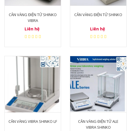
CÂN VÀNG ĐIỆN TỬ SHINKO
CÂN VÀNG ĐIỆN TỬ SHINKO
VIBRA
Liên hệ
Liên hệ
1. Cấu tạo và nguyên lý hoạt động Cân
Vàng Điện Tử.
1.1. Cấu tạo của cân tiểu ly cân vàng
Cân tiểu ly cân vàng có cấu tạo tương tự như
CÂN VÀNG VIBRA SHINKO LF
CÂN VÀNG ĐIỆN TỬ ALE
các loại cân điện tử khác, bao gồm các bộ
VIBRA SHINKO