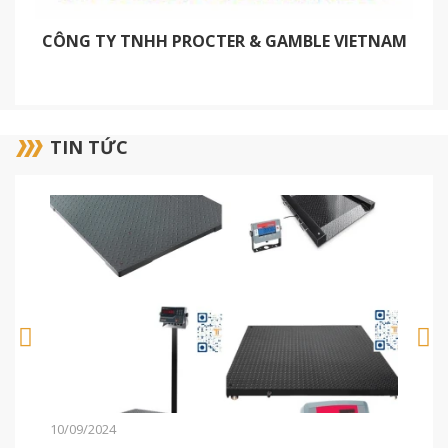
NAM
CÔNG TY TNHH PROCTER & GAMBLE VIETNAM
TIN TỨC
10/09/2024
27/