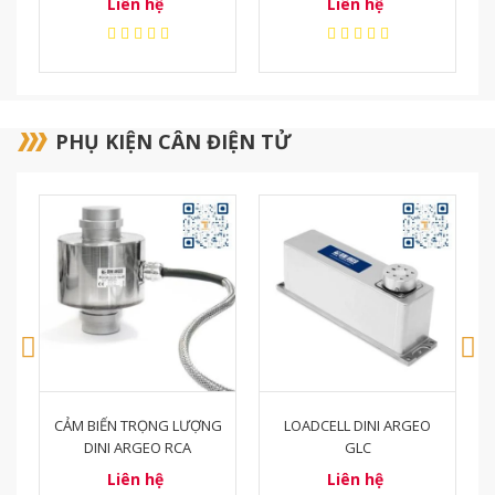
Liên hệ
Liên hệ
PHỤ KIỆN CÂN ĐIỆN TỬ
G
LOADCELL DINI ARGEO
MÁY IN OHAUS SF40A
GLC
Liên hệ
Liên hệ