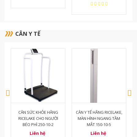
CÂN Y TẾ
CÂN Y TẾ HÃNG RICELAKE,
CÂN BĂNG CA - GIƯỜNG
MÀN HÌNH NGANG TẦM
BỆNH DI ĐỘNG NGÀNH Y
MẮT 150-10-5
TẾ-BỆNH VIỆN
Liên hệ
Liên hệ