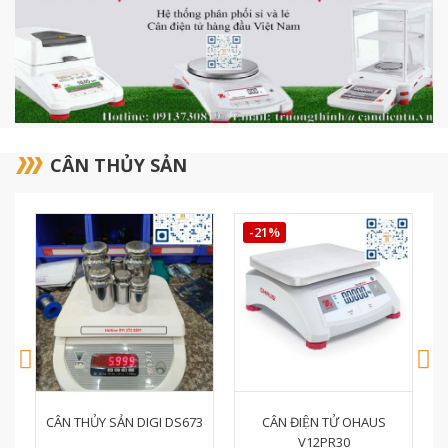
CÂN THỦY SẢN
-21%
-4%
3
CÂN ĐIỆN TỬ OHAUS
CÂN ĐIỆN TỬ OHAUS
V12PR30
V12PR15