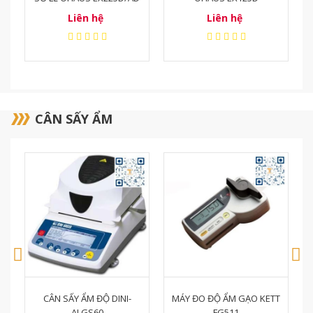
Liên hệ
Liên hệ
CÂN SẤY ẨM
-17%
MÁY ĐO ĐỘ ẨM GẠO KETT
CÂN SẤY ẨM OHAUS
FG511
MB120