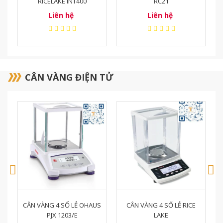
RC21
RICELAKE INT300
Liên hệ
Liên hệ
CÂN VÀNG ĐIỆN TỬ
S
CÂN VÀNG 4 SỐ LẺ RICE
CÂN VÀNG 2 SỐ LẺ OHAUS
LAKE