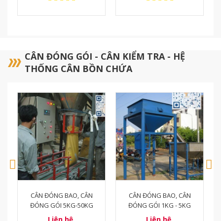
CÂN ĐÓNG GÓI - CÂN KIỂM TRA - HỆ
THỐNG CÂN BỒN CHỨA
CÂN ĐÓNG BAO, CÂN
CÂN ĐÓNG BAO - ĐÓNG
ĐÓNG GÓI 1KG - 5KG
GÓI
Liên hệ
989.000.000₫