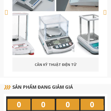
ĐẦU CÂN ĐIỆN TỬ
SẢN PHẨM ĐANG GIẢM GIÁ
0
0
0
0