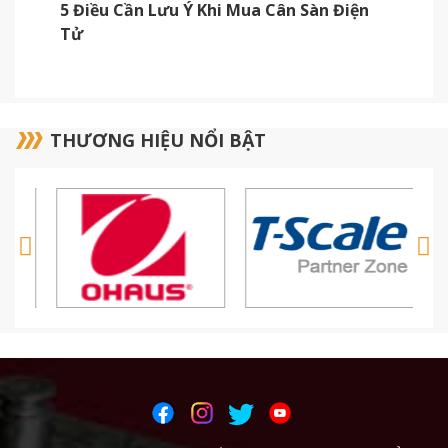
5 Điều Cần Lưu Ý Khi Mua Cân Sàn Điện
M
Tử
THƯƠNG HIỆU NỔI BẬT