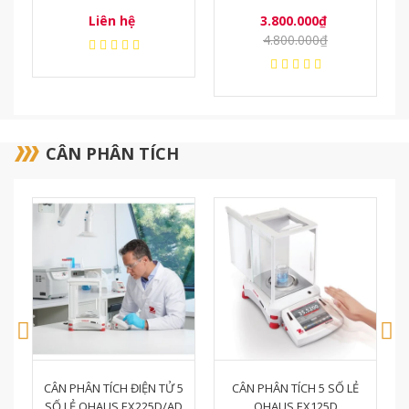
3.800.000₫
3.500.000₫
4.800.000₫
3.630.000₫
CÂN PHÂN TÍCH
5
CÂN PHÂN TÍCH 5 SỐ LẺ
CÂN PHÂN TÍCH 4 SỐ LẺ
D
OHAUS EX125D
OHAUS AX224/E