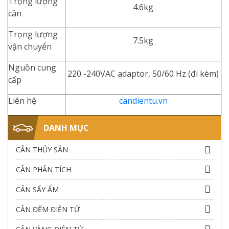
Trọng lượng
4.6kg
cân
Trọng lượng
7.5kg
vận chuyển
Nguồn cung
220 -240VAC adaptor, 50/60 Hz (đi kèm)
cấp
Liên hệ
candientu.vn
DANH MỤC
CÂN THỦY SẢN
CÂN PHÂN TÍCH
CÂN SẤY ẨM
CÂN ĐẾM ĐIỆN TỬ