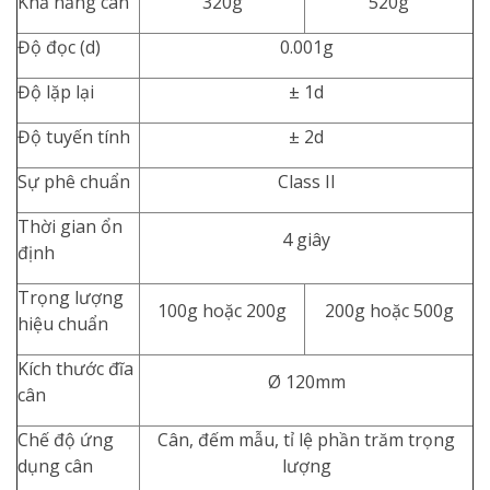
Khả năng cân
320g
520g
Độ đọc (d)
0.001g
Độ lặp lại
± 1d
Độ tuyến tính
± 2d
Sự phê chuẩn
Class II
Thời gian ổn
4 giây
định
Trọng lượng
100g hoặc 200g
200g hoặc 500g
hiệu chuẩn
Kích thước đĩa
Ø 120mm
cân
Chế độ ứng
Cân, đếm mẫu, tỉ lệ phần trăm trọng
dụng cân
lượng