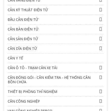
CÂN VÀNG ĐIỆN TỬ
CÂN KỸ THUẬT ĐIỆN TỬ
ĐẦU CÂN ĐIỆN TỬ
CÂN BÀN ĐIỆN TỬ
CÂN SÀN ĐIỆN TỬ
CÂN DĨA ĐIỆN TỬ
CÂN Y TẾ
CÂN Ô TÔ - TRẠM CÂN XE TẢI
CÂN ĐÓNG GÓI - CÂN KIỂM TRA - HỆ THỐNG CÂN
BỒN CHỨA
THIẾT BỊ PHÒNG THÍ NGHIỆM
CÂN CÔNG NGHIỆP
VAN CÔNG NGHIỆP PEBCO