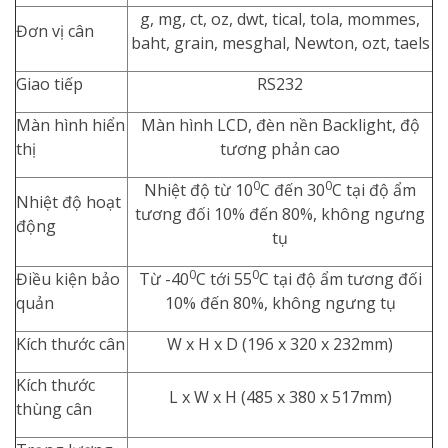
g, mg, ct, oz, dwt, tical, tola, mommes,
Đơn vị cân
baht, grain, mesghal, Newton, ozt, taels
Giao tiếp
RS232
Màn hình hiển
Màn hình LCD, đèn nền Backlight, độ
thị
tương phản cao
0
0
Nhiệt độ từ 10
C đến 30
C tại độ ẩm
Nhiệt độ hoạt
tương đối 10% đến 80%, không ngưng
động
tụ
0
0
Điều kiện bảo
Từ -40
C tới 55
C tại độ ẩm tương đối
quản
10% đến 80%, không ngưng tụ
Kích thước cân
W x H x D (196 x 320 x 232mm)
Kích thước
L x W x H (485 x 380 x 517mm)
thùng cân