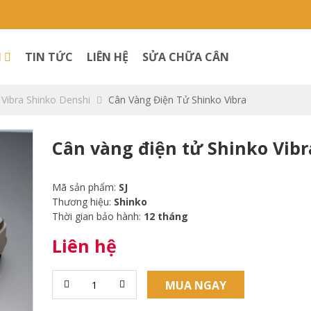
M
TIN TỨC
LIÊN HỆ
SỬA CHỮA CÂN
 Vibra Shinko Denshi
Cân Vàng Điện Tử Shinko Vibra
Cân vàng điện tử Shinko Vibr
Mã sản phẩm:
SJ
Thương hiệu:
Shinko
Thời gian bảo hành:
12 tháng
Liên hệ
MUA NGAY