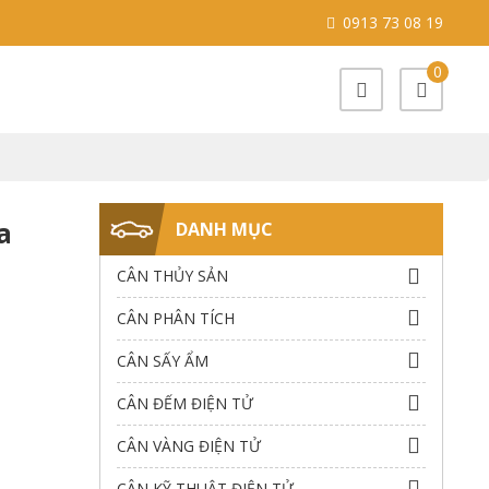
0913 73 08 19
0
a
DANH MỤC
CÂN THỦY SẢN
CÂN PHÂN TÍCH
CÂN SẤY ẨM
CÂN ĐẾM ĐIỆN TỬ
CÂN VÀNG ĐIỆN TỬ
CÂN KỸ THUẬT ĐIỆN TỬ