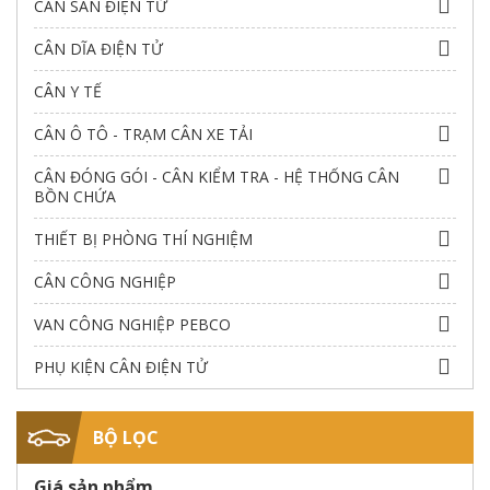
CÂN SÀN ĐIỆN TỬ
Giao hàng nhanh toàn quốc
CÂN DĨA ĐIỆN TỬ
Giá tốt cho khách mua số lượng
CÂN Y TẾ
Cân Điện Tử Trường Thịnh Tiến – Uy tín 18 năm
CÂN Ô TÔ - TRẠM CÂN XE TẢI
hoạt động trong lĩnh vực cân & linh kiện cân điện
tử.
CÂN ĐÓNG GÓI - CÂN KIỂM TRA - HỆ THỐNG CÂN
BỒN CHỨA
THIẾT BỊ PHÒNG THÍ NGHIỆM
CÂN CÔNG NGHIỆP
VAN CÔNG NGHIỆP PEBCO
PHỤ KIỆN CÂN ĐIỆN TỬ
BỘ LỌC
Giá sản phẩm