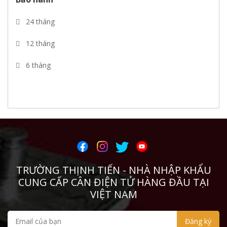
CIMA
24 tháng
Pebco
12 tháng
REVERE
6 tháng
VYSHAY
THAMES SIDE
PT
CURIOTEC
TRƯỜNG THỊNH TIẾN - NHÀ NHẬP KHẨU
TSCALE
CUNG CẤP CÂN ĐIỆN TỬ HÀNG ĐẦU TẠI
DINI
VIỆT NAM
Zemic