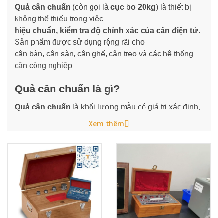
Quả cân chuẩn
(còn gọi là
cục bo 20kg
) là thiết bị
không thể thiếu trong việc
hiệu chuẩn, kiểm tra độ chính xác của cân điện tử
.
Sản phẩm được sử dụng rộng rãi cho
cân bàn, cân sàn, cân ghế, cân treo và các hệ thống
cân công nghiệp.
Quả cân chuẩn là gì?
Quả cân chuẩn
là khối lượng mẫu có giá trị xác định,
được chế tạo theo tiêu chuẩn kỹ thuật nghiêm ngặt
Xem thêm
nhằm phục vụ cho việc
kiểm định – hiệu chuẩn cân
điện tử
.
Trong đó,
cục bo 20kg
là loại phổ biến nhất, phù hợp
cho đa số cân điện tử từ 30kg đến vài tấn.
Cục bo 20kg – Quả cân chuẩn thông
dụng nhất