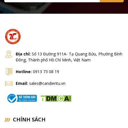
Infinity
Digi
HBM
KERN
Shinko
Địa chỉ:
Số 13 Đường 911A- Tạ Quang Bửu, Phường Bình
Đông, Thành phố Hồ Chí Minh, Việt Nam
Cas
Hotline:
0913 73 08 19
Rice Lake
Email:
sales@candientu.vn
Vibra Shinko
Ohaus
CHÍNH SÁCH