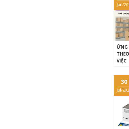
Jun/20
ỨNG 
THEO
VIỆC
30
Jul/20