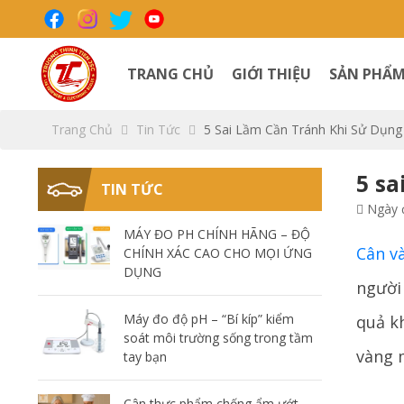
TRANG CHỦ
GIỚI THIỆU
SẢN PHẨ
Trang Chủ
Tin Tức
5 Sai Lầm Cần Tránh Khi Sử Dụng
5 sa
TIN TỨC
Ngày đ
MÁY ĐO PH CHÍNH HÃNG – ĐỘ
Cân v
CHÍNH XÁC CAO CHO MỌI ỨNG
DỤNG
người
Máy đo độ pH – “Bí kíp” kiểm
quả kh
soát môi trường sống trong tầm
vàng 
tay bạn
Cân thực phẩm chống ẩm ướt –