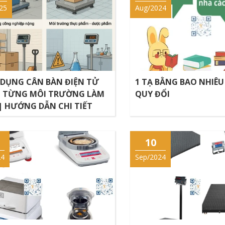
25
Aug/2024
DỤNG CÂN BÀN ĐIỆN TỬ
1 TẠ BẰNG BAO NHIÊU
 TỪNG MÔI TRƯỜNG LÀM
QUY ĐỔI
 | HƯỚNG DẪN CHI TIẾT
10
24
Sep/2024