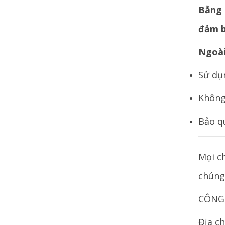
Bằng 
đảm b
Ngoài
Sử dụ
Không
Bảo q
Mọi ch
chúng
CÔNG 
Địa c