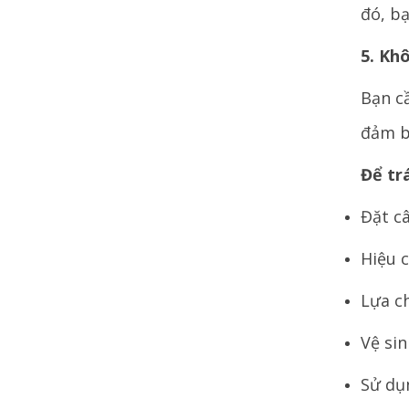
đó, b
5. Kh
Bạn c
đảm bả
Để tr
Đặt c
Hiệu c
Lựa c
Vệ si
Sử dụ