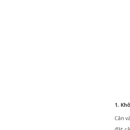
1. Kh
Cân v
đặt c