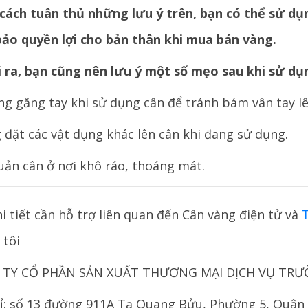
cách tuân thủ những lưu ý trên, bạn có thể sử dụn
ảo quyền lợi cho bản thân khi mua bán vàng.
 ra, bạn cũng nên lưu ý một số mẹo sau khi sử dụ
ng găng tay khi sử dụng cân để tránh bám vân tay lê
 đặt các vật dụng khác lên cân khi đang sử dụng.
uản cân ở nơi khô ráo, thoáng mát.
i tiết cần hỗ trợ liên quan đến Cân vàng điện tử và
 tôi
TY CỔ PHẦN SẢN XUẤT THƯƠNG MẠI DỊCH VỤ TRƯ
hỉ: số 13 đường 911A Tạ Quang Bửu, Phường 5, Quận 