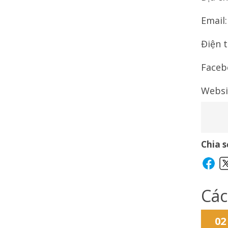
Email
Điện t
Faceb
Websi
Chia s
Các
02