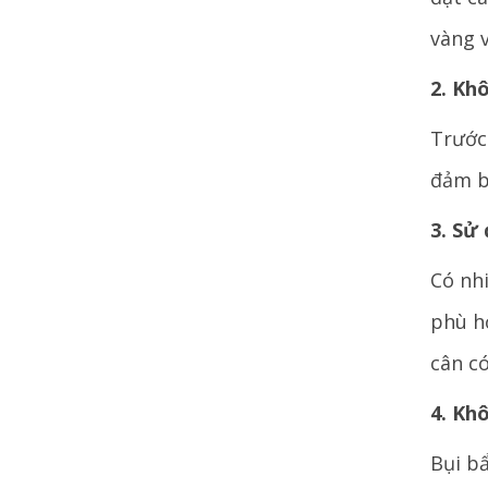
vàng v
2. Kh
Trước
đảm b
3. Sử
Có nhi
phù h
cân có
4. Kh
Bụi b