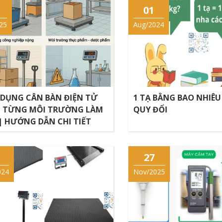
01
25
Aug/2024
DỤNG CÂN BÀN ĐIỆN TỬ
1 TẠ BẰNG BAO NHIÊU
 TỪNG MÔI TRƯỜNG LÀM
QUY ĐỔI
 | HƯỚNG DẪN CHI TIẾT
27
024
Nov/2025