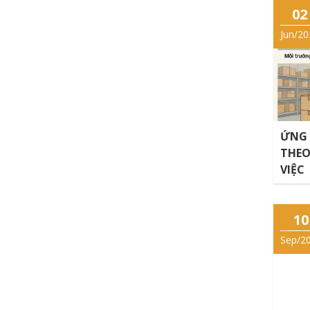
02
Jun/20
ỨNG 
THEO
VIỆC
10
Sep/2