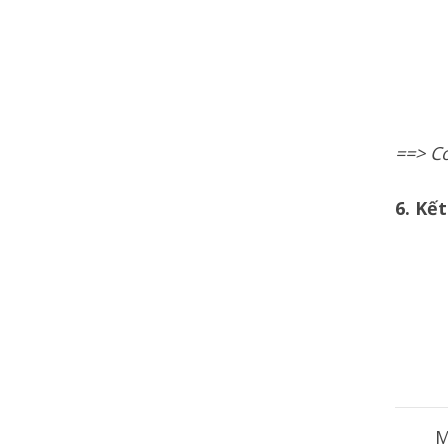
==> C
6. Kết
M