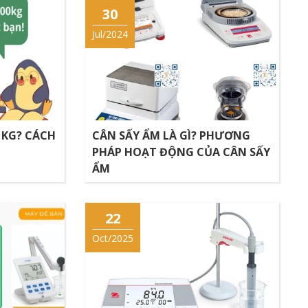
30
Jul/2024
 KG? CÁCH
CÂN SẤY ẨM LÀ GÌ? PHƯƠNG
PHÁP HOẠT ĐỘNG CỦA CÂN SẤY
ẨM
22
Oct/2025