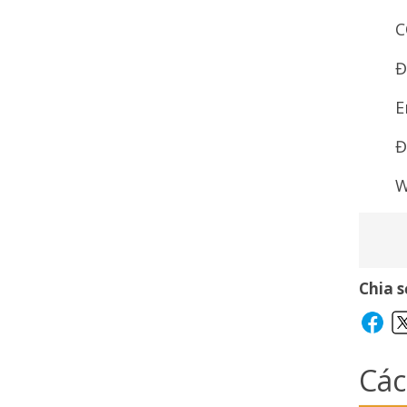
C
Đ
E
Đ
W
Chia s
Các