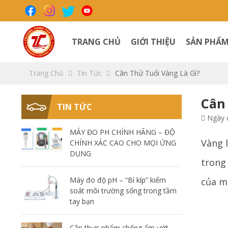
TRANG CHỦ
GIỚI THIỆU
SẢN PHẨ
Trang Chủ
Tin Tức
Cân Thử Tuổi Vàng Là Gì?
Cân 
TIN TỨC
Ngày đ
MÁY ĐO PH CHÍNH HÃNG – ĐỘ
Vàng l
CHÍNH XÁC CAO CHO MỌI ỨNG
DỤNG
trong
Máy đo độ pH – “Bí kíp” kiểm
của m
soát môi trường sống trong tầm
tay bạn
Cân thực phẩm chống ẩm ướt –