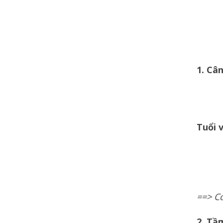
1. Cân
Tuổi 
==> C
2. Tầ