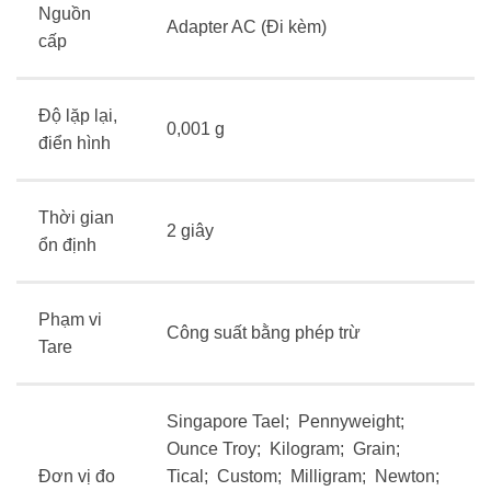
Nguồn
Adapter AC (Đi kèm)
cấp
Độ lặp lại,
0,001 g
điển hình
Thời gian
2 giây
ổn định
Phạm vi
Công suất bằng phép trừ
Tare
Singapore Tael; Pennyweight;
Ounce Troy; Kilogram; Grain;
Đơn vị đo
Tical; Custom; Milligram; Newton;