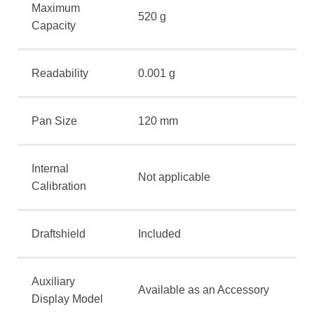
Maximum
520 g
Capacity
Readability
0.001 g
Pan Size
120 mm
Internal
Not applicable
Calibration
Draftshield
Included
Auxiliary
Available as an Accessory
Display Model