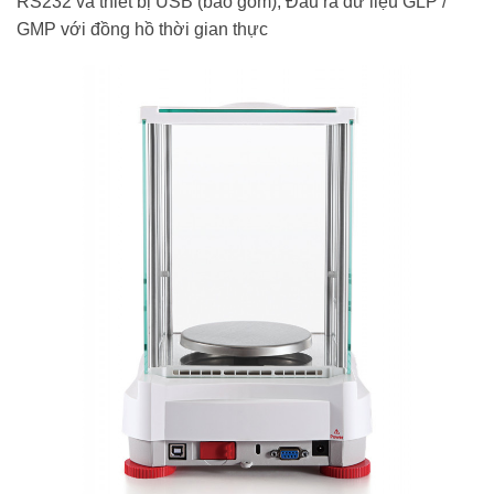
RS232 và thiết bị USB (bao gồm);
Đầu ra dữ liệu GLP /
GMP với đồng hồ thời gian thực