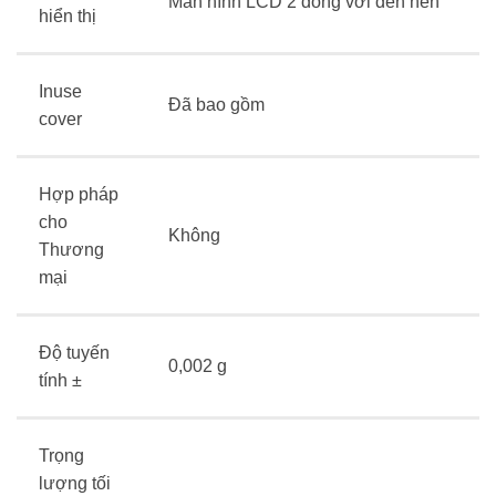
Màn hình LCD 2 dòng với đèn nền
hiển thị
Inuse
Đã bao gồm
cover
Hợp pháp
cho
Không
Thương
mại
Độ tuyến
0,002 g
tính ±
Trọng
lượng tối