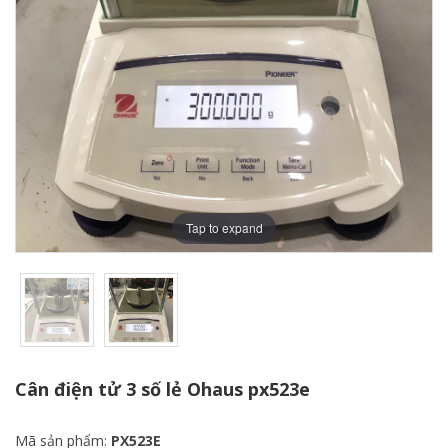
Tap to expand
Cân điện tử 3 số lẻ Ohaus px523e
Mã sản phẩm:
PX523E