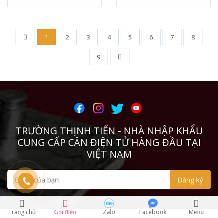
1
2
3
4
5
6
7
8
9
TRƯỜNG THỊNH TIẾN - NHÀ NHẬP KHẨU
CUNG CẤP CÂN ĐIỆN TỬ HÀNG ĐẦU TẠI
VIỆT NAM
Trang chủ
Gọi điện
Zalo
Facebook
Menu