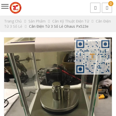
0
Trang Chủ
Sản Phẩm
Cân Kỹ Thuật Điện Tử
Cân Điện
Tử 3 Số Lẻ
Cân Điện Tử 3 Số Lẻ Ohaus Px523e