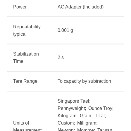
Power
AC Adapter (Included)
Repeatability,
0.001 g
typical
Stabilization
2 s
Time
Tare Range
To capacity by subtraction
Singapore Tael;
Pennyweight; Ounce Troy;
Kilogram; Grain; Tical;
Units of
Custom; Milligram;
Measurement
Newton; Momme; Taiwan