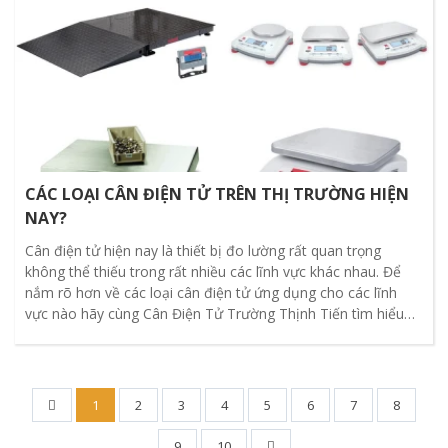
CÁC LOẠI CÂN ĐIỆN TỬ TRÊN THỊ TRƯỜNG HIỆN
NAY?
Cân điện tử hiện nay là thiết bị đo lường rất quan trọng
không thể thiếu trong rất nhiều các lĩnh vực khác nhau. Để
nắm rõ hơn về các loại cân điện tử ứng dụng cho các lĩnh
vực nào hãy cùng Cân Điện Tử Trường Thịnh Tiến tìm hiểu
qua bài viết dưới đây.
1
2
3
4
5
6
7
8
9
10