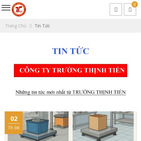
0
Trang Chủ
Tin Tức
02
Th 06