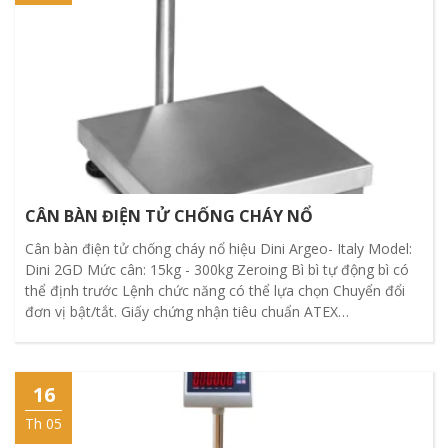
CÂN BÀN ĐIỆN TỬ CHỐNG CHÁY NỔ
Cân bàn điện tử chống cháy nổ hiệu Dini Argeo- Italy Model:
Dini 2GD Mức cân: 15kg - 300kg Zeroing Bì bì tự động bì có
thể định trước Lệnh chức năng có thể lựa chọn Chuyển đổi
đơn vị bật/tắt. Giấy chứng nhận tiêu chuẩn ATEX
(DCATEX2GD) và chứng nhận tuân thủ cảm biến tải trọng
(CCATEX).
16
Th 05