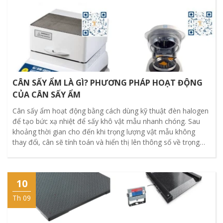
CÂN SẤY ẨM LÀ GÌ? PHƯƠNG PHÁP HOẠT ĐỘNG
CỦA CÂN SẤY ẨM
Cân sấy ẩm hoạt động bằng cách dùng kỹ thuật đèn halogen
để tạo bức xạ nhiệt để sấy khô vật mẫu nhanh chóng. Sau
khoảng thời gian cho đến khi trọng lượng vật mẫu không
thay đổi, cân sẽ tính toán và hiển thị lên thông số về trọng
lượng vật mẫu, phần trăm độ ẩm so với khối lượng ban đầu
của vật mẫu
10
Th 09