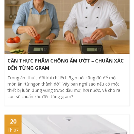
CÂN THỰC PHẨM CHỐNG ẨM ƯỚT – CHUẨN XÁC
ĐẾN TỪNG GRAM
Trong ẩm thực, đôi khi chỉ lệch 5g muối cũng đủ để một
món ăn “từ ngon thành dở”. Vậy bạn nghĩ sao nếu có một
thiết bị luôn đứng vững trước dầu mỡ, hơi nước, và cho ra
con số chuẩn xác đến từng gram?
20
Th 07