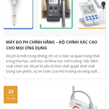
MÁY ĐO PH CHÍNH HÃNG – ĐỘ CHÍNH XÁC CAO
CHO MỌI ỨNG DỤNG
Độ pH là một trong những chỉ số cơ bản và quan trọng nhất
trong hóa học, sinh học và khoa học môi trường. Việc kiểm
soát chính xác độ pH là yếu tố then chốt quyết định chất
lượng sản phẩm, sự an toàn của môi trường và năng suất
sản xuất. Máy đo PH (pH Meter) là thiết bị không thể thiếu,
giúp bạn xác định nồng độ ion Hydrogen H+ trong dung dịch
một cách nhanh chóng và chính xác.
22
Th 10