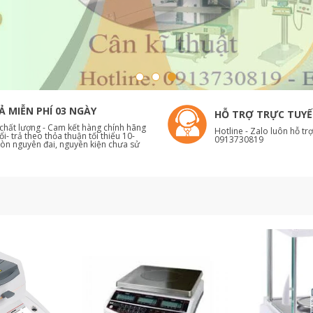
Ả MIỄN PHÍ 03 NGÀY
HỖ TRỢ TRỰC TUY
chất lượng - Cam kết hàng chính hãng
Hotline - Zalo luôn hỗ tr
ổi- trả theo thỏa thuận tối thiểu 10-
0913730819
òn nguyên đai, nguyên kiện chưa sử