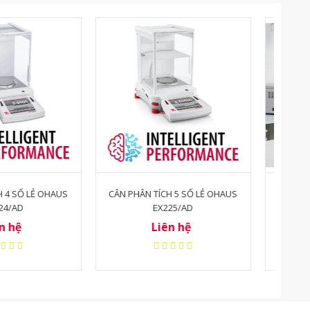
TÍCH 5 SỐ LẺ OHAUS
CÂN PHÂN TÍCH ĐIỆN TỬ 5 SỐ LẺ
CÂN
EX225/AD
OHAUS EX225D/AD
Liên hệ
Liên hệ