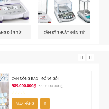
THUẬT ĐIỆN TỬ
ĐẦU CÂN ĐIỆN TỬ
-4%
CÂN ĐIỆN TỬ OHAUS V12PR30
3.800.000₫
4.800.000₫
MUA HÀNG