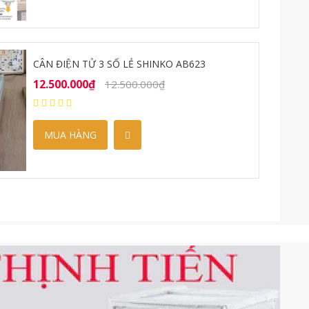
-5%
CÂN ĐIỆN TỬ OHAUS V12PR15
3.500.000₫
3.630.000₫
MUA HÀNG