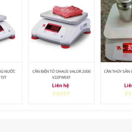
US VALOR 2000
CÂN THỦY SẢN OHAUS V22PWE3T
CÂN ĐIỆN 
E6T
RI
hệ
Liên hệ