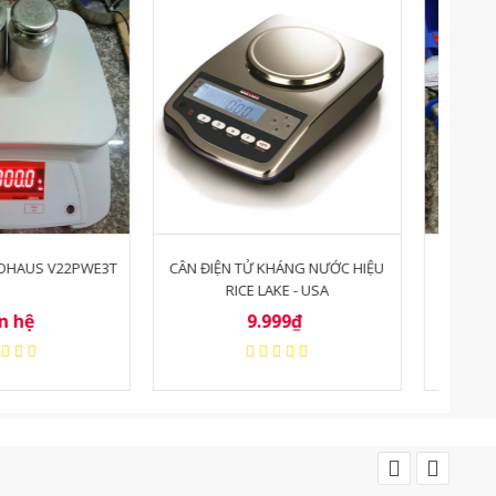
-21
TỬ KHÁNG NƯỚC HIỆU
CÂN THỦY SẢN DIGI DS673
CÂ
CE LAKE - USA
9.999₫
Liên hệ
3.