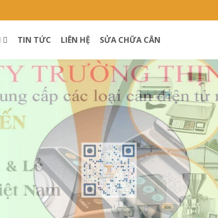
M
TIN TỨC
LIÊN HỆ
SỬA CHỮA CÂN