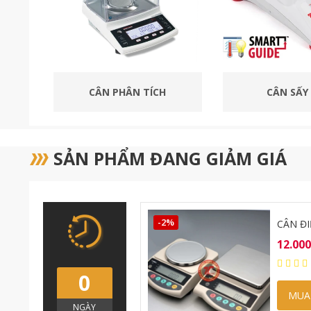
CÂN SẤY ẨM
CÂN ĐẾM Đ
SẢN PHẨM ĐANG GIẢM GIÁ
HINKO SJ6200CE 6,2KG
CÂN Đ
989.0
0.000₫
0
MUA
NGÀY