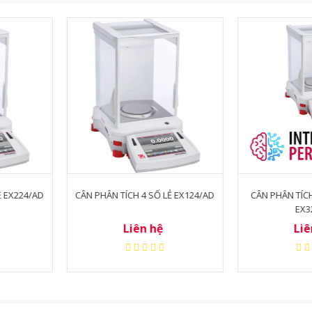
Ố LẺ EX124/AD
CÂN PHÂN TÍCH 4 SỐ LẺ OHAUS
CÂN PHÂN 
EX324/AD
hệ
Liên hệ