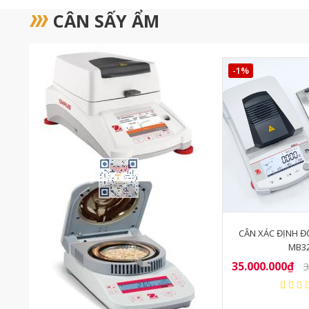
CÂN SẤY ẨM
-1%
OHAUS
CÂN XÁC ĐỊNH ĐỘ ẨM OHAUS
MÁY ĐO ĐỘ ẨM 
MB32
PM-790
35.000.000₫
Liên 
35.500.000₫