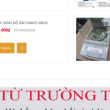
-4%
̣N TỬ 3 SỐ LẺ SHINKO AB623
0.000₫
12.500.000₫
 HÀNG