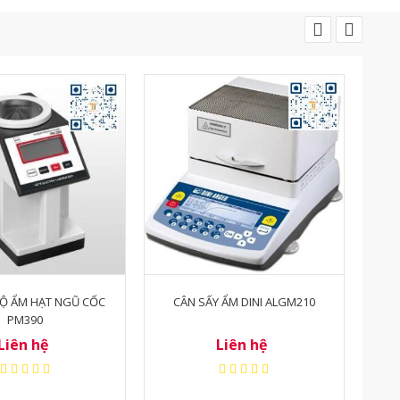
 ẨM DINI ALGM210
CÂN SẤY ẨM ĐỘ DINI- ALGS60
MÁY
Liên hệ
Liên hệ