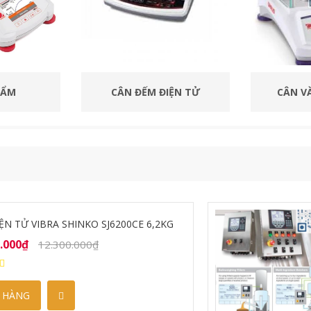
IỆN TỬ
CÂN VÀNG ĐIỆN TỬ
CÂN KỸ 
-21%
ÓNG BAO - ĐÓNG GÓI
00.000₫
990.000.000₫
 HÀNG