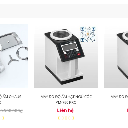
HẠT NGŨ CỐC
MÁY ĐO ĐỘ ẨM HẠT NGŨ CỐC
CÂN SẤY
 PRO
PM390
hệ
Liên hệ