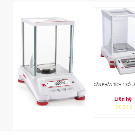
 OHAUS
CÂN PHÂN TÍCH 4 SỐ LẺ EX224/AD
CÂN PHÂN TÍCH 4 S
Liên hệ
Liên 