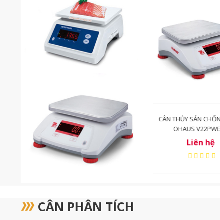
 NƯỚC
CÂN THỦY SẢN CHỐNG NƯỚC
CÂN ĐIỆN TỬ OHA
T
OHAUS V22PWE15T
V22PW
Liên hệ
Liên 
CÂN PHÂN TÍCH